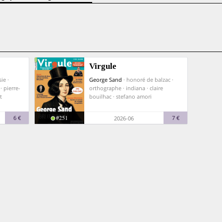
Virgule
ie ·
George Sand
· honoré de balzac ·
 pierre-
orthographe · indiana · claire
t
bouilhac · stefano amori
#251
6 €
7 €
2026-06