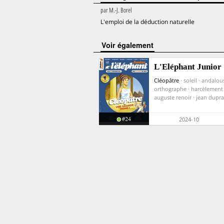
par
M.-J. Borel
L'emploi de la déduction naturelle
voir également
L'Eléphant Junior
Cléopâtre
· soleil · andalous
orthographe · harcèlement ·
auguste renoir · jean dupra
#24
2024-10