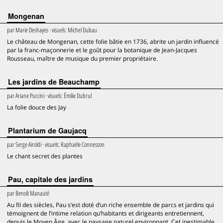
Mongenan
par
Marie Deshayes
· visuels:
Michel Dubau
Le château de Mongenan, cette folie bâtie en 1736, abrite un jardin influencé
par la franc-maçonnerie et le goût pour la botanique de Jean-Jacques
Rousseau, maître de musique du premier propriétaire.
Les jardins de Beauchamp
par
Ariane Puccini
· visuels:
Émilie Dubrul
La folie douce des Jay
Plantarium de Gaujacq
par
Serge Airoldi
· visuels:
Raphaële Connesson
Le chant secret des plantes
Pau, capitale des jardins
par
Benoît Manauté
Au fil des siècles, Pau s’est doté d’un riche ensemble de parcs et jardins qui
témoignent de l’intime relation qu’habitants et dirigeants entretiennent,
depuis le Moyen Âge, avec le paysage naturel environnant. Cet inestimable