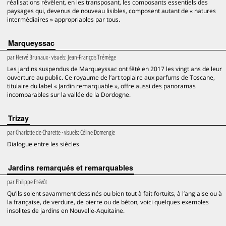
réalisations révèlent, en les transposant, les composants essentiels des
paysages qui, devenus de nouveau lisibles, composent autant de « natures
intermédiaires » appropriables par tous.
Marqueyssac
par
Hervé Brunaux
· visuels:
Jean-François Trémège
Les jardins suspendus de Marqueyssac ont fêté en 2017 les vingt ans de leur
ouverture au public. Ce royaume de l’art topiaire aux parfums de Toscane,
titulaire du label « Jardin remarquable », offre aussi des panoramas
incomparables sur la vallée de la Dordogne.
Trizay
par
Charlotte de Charette
· visuels:
Céline Domengie
Dialogue entre les siècles
Jardins remarqués et remarquables
par
Philippe Prévôt
Qu’ils soient savamment dessinés ou bien tout à fait fortuits, à l’anglaise ou à
la française, de verdure, de pierre ou de béton, voici quelques exemples
insolites de jardins en Nouvelle-Aquitaine.