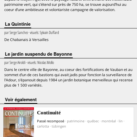
patrimoine vert, qui s’étend sur près de 750 ha, se trouve aujourd’hui au
coeur d’une ambitieuse et volontariste campagne de valorisation.
La Quintinie
par
Serge Sanchez
· visuels:
Sylvain Duffard
De Chabanais à Versailles
Le jardin suspendu de Bayonne
par
Serge Airoldi
· visuels:
Nicolas Mollo
Dans le centre ville de Bayonne, au coeur des fortifications de Vauban et au
sommet d’un de ces bastions qui avait jadis pour fonction la surveillance de
l’Adour, s’épanouit depuis 1984 un jardin botanique merveilleux qui recense
plus de 1 500 variétés.
voir également
Continuité
Passé recomposé
· patrimoine · québec · montréal · lin ·
carlotta · tübingen