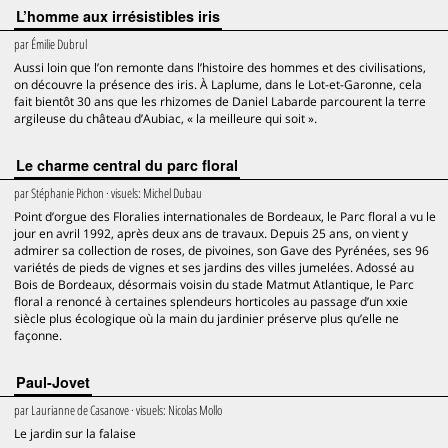
L’homme aux irrésistibles iris
par
Émilie Dubrul
Aussi loin que l’on remonte dans l’histoire des hommes et des civilisations,
on découvre la présence des iris. À Laplume, dans le Lot-et-Garonne, cela
fait bientôt 30 ans que les rhizomes de Daniel Labarde parcourent la terre
argileuse du château d’Aubiac, « la meilleure qui soit ».
Le charme central du parc floral
par
Stéphanie Pichon
· visuels:
Michel Dubau
Point d’orgue des Floralies internationales de Bordeaux, le Parc floral a vu le
jour en avril 1992, après deux ans de travaux. Depuis 25 ans, on vient y
admirer sa collection de roses, de pivoines, son Gave des Pyrénées, ses 96
variétés de pieds de vignes et ses jardins des villes jumelées. Adossé au
Bois de Bordeaux, désormais voisin du stade Matmut Atlantique, le Parc
floral a renoncé à certaines splendeurs horticoles au passage d’un xxie
siècle plus écologique où la main du jardinier préserve plus qu’elle ne
façonne.
Paul-Jovet
par
Laurianne de Casanove
· visuels:
Nicolas Mollo
Le jardin sur la falaise