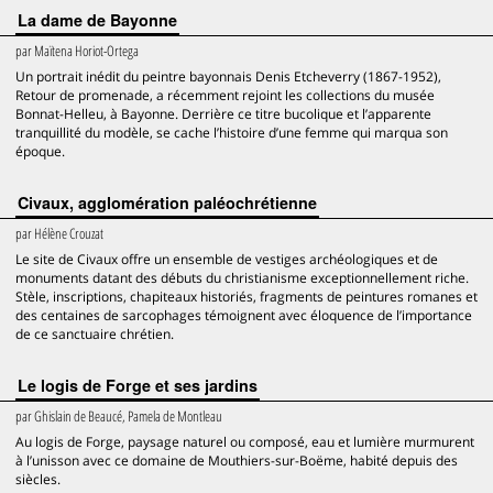
La dame de Bayonne
par
Maïtena Horiot-Ortega
Un portrait inédit du peintre bayonnais Denis Etcheverry (1867-1952),
Retour de promenade, a récemment rejoint les collections du musée
Bonnat-Helleu, à Bayonne. Derrière ce titre bucolique et l’apparente
tranquillité du modèle, se cache l’histoire d’une femme qui marqua son
époque.
Civaux, agglomération paléochrétienne
par
Hélène Crouzat
Le site de Civaux offre un ensemble de vestiges archéologiques et de
monuments datant des débuts du christianisme exceptionnellement riche.
Stèle, inscriptions, chapiteaux historiés, fragments de peintures romanes et
des centaines de sarcophages témoignent avec éloquence de l’importance
de ce sanctuaire chrétien.
Le logis de Forge et ses jardins
par
Ghislain de Beaucé, Pamela de Montleau
Au logis de Forge, paysage naturel ou composé, eau et lumière murmurent
à l’unisson avec ce domaine de Mouthiers-sur-Boëme, habité depuis des
siècles.