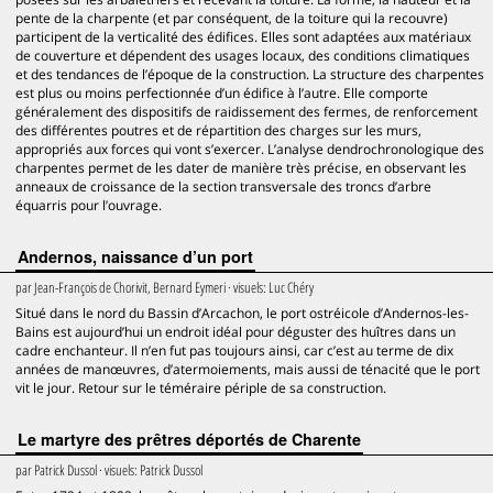
pente de la charpente (et par conséquent, de la toiture qui la recouvre)
participent de la verticalité des édifices. Elles sont adaptées aux matériaux
de couverture et dépendent des usages locaux, des conditions climatiques
et des tendances de l’époque de la construction. La structure des charpentes
est plus ou moins perfectionnée d’un édifice à l’autre. Elle comporte
généralement des dispositifs de raidissement des fermes, de renforcement
des différentes poutres et de répartition des charges sur les murs,
appropriés aux forces qui vont s’exercer. L’analyse dendrochronologique des
charpentes permet de les dater de manière très précise, en observant les
anneaux de croissance de la section transversale des troncs d’arbre
équarris pour l’ouvrage.
Andernos, naissance d’un port
par
Jean-François de Chorivit, Bernard Eymeri
· visuels:
Luc Chéry
Situé dans le nord du Bassin d’Arcachon, le port ostréicole d’Andernos-les-
Bains est aujourd’hui un endroit idéal pour déguster des huîtres dans un
cadre enchanteur. Il n’en fut pas toujours ainsi, car c’est au terme de dix
années de manœuvres, d’atermoiements, mais aussi de ténacité que le port
vit le jour. Retour sur le téméraire périple de sa construction.
Le martyre des prêtres déportés de Charente
par
Patrick Dussol
· visuels:
Patrick Dussol