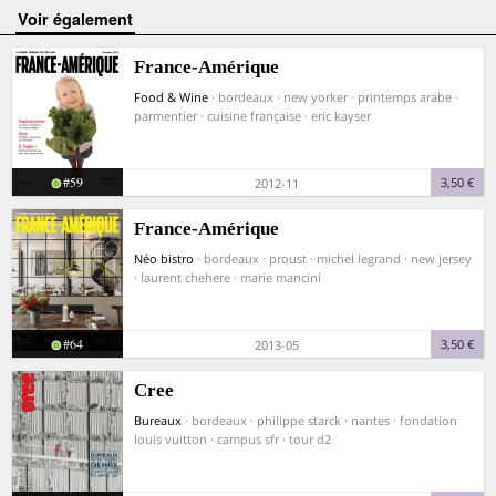
voir également
France-Amérique
Food & Wine
· bordeaux · new yorker · printemps arabe ·
parmentier · cuisine française · eric kayser
#59
3,50 €
2012-11
France-Amérique
Néo bistro
· bordeaux · proust · michel legrand · new jersey
· laurent chehere · marie mancini
#64
3,50 €
2013-05
Cree
Bureaux
· bordeaux · philippe starck · nantes · fondation
louis vuitton · campus sfr · tour d2