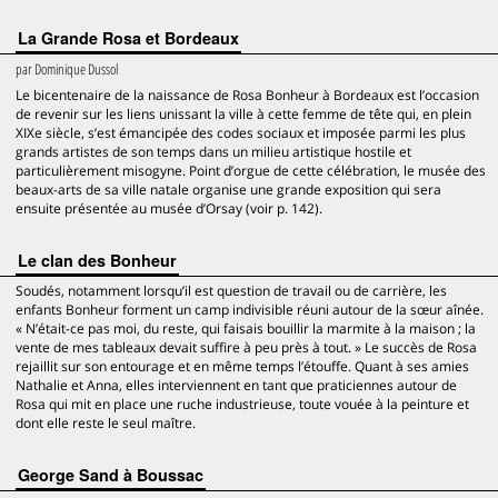
La Grande Rosa et Bordeaux
par
Dominique Dussol
Le bicentenaire de la naissance de Rosa Bonheur à Bordeaux est l’occasion
de revenir sur les liens unissant la ville à cette femme de tête qui, en plein
XIXe siècle, s’est émancipée des codes sociaux et imposée parmi les plus
grands artistes de son temps dans un milieu artistique hostile et
particulièrement misogyne. Point d’orgue de cette célébration, le musée des
beaux-arts de sa ville natale organise une grande exposition qui sera
ensuite présentée au musée d’Orsay (voir p. 142).
Le clan des Bonheur
Soudés, notamment lorsqu’il est question de travail ou de carrière, les
enfants Bonheur forment un camp indivisible réuni autour de la sœur aînée.
« N’était-ce pas moi, du reste, qui faisais bouillir la marmite à la maison ; la
vente de mes tableaux devait suffire à peu près à tout. » Le succès de Rosa
rejaillit sur son entourage et en même temps l’étouffe. Quant à ses amies
Nathalie et Anna, elles interviennent en tant que praticiennes autour de
Rosa qui mit en place une ruche industrieuse, toute vouée à la peinture et
dont elle reste le seul maître.
George Sand à Boussac