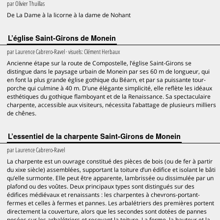
par
Olivier Thuillas
De La Dame à la licorne à la dame de Nohant
L’église Saint-Girons de Monein
par
Laurence Cabrero-Ravel
· visuels:
Clément Herbaux
Ancienne étape sur la route de Compostelle, l’église Saint-Girons se
distingue dans le paysage urbain de Monein par ses 60 m de longueur, qui
en font la plus grande église gothique du Béarn, et par sa puissante tour-
porche qui culmine à 40 m. D’une élégante simplicité, elle reflète les idéaux
esthétiques du gothique flamboyant et de la Renaissance. Sa spectaculaire
charpente, accessible aux visiteurs, nécessita l’abattage de plusieurs milliers
de chênes.
L’essentiel de la charpente Saint-Girons de Monein
par
Laurence Cabrero-Ravel
La charpente est un ouvrage constitué des pièces de bois (ou de fer à partir
du xixe siècle) assemblées, supportant la toiture d’un édifice et isolant le bâti
qu’elle surmonte. Elle peut être apparente, lambrissée ou dissimulée par un
plafond ou des voûtes. Deux principaux types sont distingués sur des
édifices médiévaux et renaissants : les charpentes à chevrons-portant-
fermes et celles à fermes et pannes. Les arbalétriers des premières portent
directement la couverture, alors que les secondes sont dotées de pannes
posées sur les arbalétriers et recevant la toiture. La forme, la hauteur et la