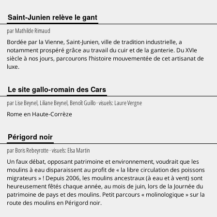
Saint-Junien relève le gant
par
Mathilde Rimaud
Bordée par la Vienne, Saint-Junien, ville de tradition industrielle, a
notamment prospéré grâce au travail du cuir et de la ganterie. Du XVIe
siècle à nos jours, parcourons l’histoire mouvementée de cet artisanat de
luxe.
Le site gallo-romain des Cars
par
Lise Beynel, Liliane Beynel, Benoît Guillo
· visuels:
Laure Vergne
Rome en Haute-Corrèze
Périgord noir
par
Boris Rebeyrotte
· visuels:
Elsa Martin
Un faux débat, opposant patrimoine et environnement, voudrait que les
moulins à eau disparaissent au profit de « la libre circulation des poissons
migrateurs » ! Depuis 2006, les moulins ancestraux (à eau et à vent) sont
heureusement fêtés chaque année, au mois de juin, lors de la Journée du
patrimoine de pays et des moulins. Petit parcours « molinologique » sur la
route des moulins en Périgord noir.