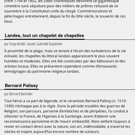
Entre 1794 et 1802, les côtes charentaises devinrent un gigantesque
cimetière sans sépulture pour des milliers de prêtres refusant de se
soumettre à la Constitution civile du clergé. Commémorations et
pèlerinages entretiennent, depuis la fin du XIXe siècle, le souvenir de ces
lieux.
Landes, tout un chapelet de chapelles
par
Serge Airoldi
· visuels:
Gabrielle Duplantier
À proximité de la plage, mais se tenant à l’écart des turbulences de la vie
estivale, les chapelles du littoral landais apparaissent le plus souvent
humbles et modestes. Elles ont été construites par des bâtisseurs et des
artistes locaux. Elles se présentent cependant comme d’émouvants
témoignages du patrimoine religieux landais.
Bernard Palissy
par
Bernard Bachelier
Tout héros a sa part de légende, et le céramiste Bernard Palissy (v. 1510-
1590) n’échappe pas à la règle. Dans la période troublée des guerres de
Religion, son parcours, parsemé d’embûches et de péripéties, l’a conduit à
sillonner la France, de l’Agenais à la Saintonge, avant d’obtenir une
reconnaissance parisienne et de mourir embastillé. Mais veillant toujours à
rester en contact direct avec la nature, son art, indémodable, a traversé les
siècles et inspire aujourd’hui encore nombre de suiveurs.