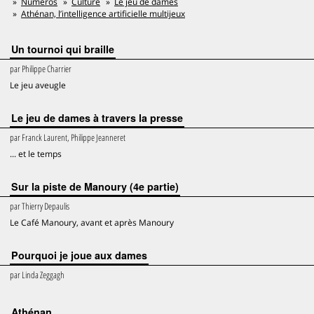
Numéros
Culture
Le jeu de dames
Athénan, l’intelligence artificielle multijeux
Un tournoi qui braille
par
Philippe Charrier
Le jeu aveugle
Le jeu de dames à travers la presse
par
Franck Laurent, Philippe Jeanneret
... et le temps
Sur la piste de Manoury (4e partie)
par
Thierry Depaulis
Le Café Manoury, avant et après Manoury
Pourquoi je joue aux dames
par
Linda Zeggagh
Athénan