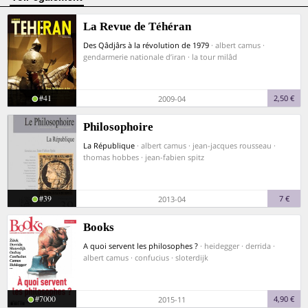
La Revue de Téhéran
Des Qâdjârs à la révolution de 1979
· albert camus ·
gendarmerie nationale d’iran · la tour milâd
#41
2,50 €
2009-04
Philosophoire
La République
· albert camus · jean-jacques rousseau ·
thomas hobbes · jean-fabien spitz
#39
7 €
2013-04
Books
A quoi servent les philosophes ?
· heidegger · derrida ·
albert camus · confucius · sloterdijk
#7000
4,90 €
2015-11