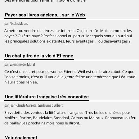
Des Mémoires pour servir à l'Histoire d'une vie
Payer ses livres anciens... sur le Web
par
Nicolas Malais
Acheter ou vendre des livres sur Internet. Oui, bien sûr. Mais comment les
payer ? Ou être payé ? Professionnel ou particulier : quels sont aujourd'hui
les principales solutions existantes, leurs avantages ... ou désavantages ?
Un chat pitre de la vie d’Etienne
par
Valentine del Moral
Ce n'est un secret pour personne. Etienne Weil est un libraire cabot. Ce que
l'on sait moins, c'est qu'il voue à la gente féline une tendresse que Léautaud
n'aurait pas reniée.
Une littérature française très convoitée
par
Jean-Claude Garreta, Guillaume d'Alibert
En vedette des ventes : la littérature française. Très belles enchères pour
Molière, Racine, Baudelaire, Stendhal, Camus ou Malraux. Renouveau ou feu
de paille? Les prochains mois nous le diront.
voir également