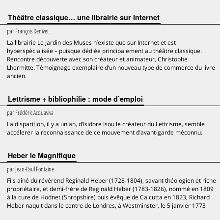
Théâtre classique… une librairie sur Internet
par
François Denivet
La librairie Le Jardin des Muses n’existe que sur Internet et est
hyperspécialisée – puisque dédiée principalement au théâtre classique.
Rencontre découverte avec son créateur et animateur, Christophe
Lhermitte. Témoignage exemplaire d’un nouveau type de commerce du livre
ancien.
Lettrisme + bibliophilie : mode d’emploi
par
Frédéric Acquaviva
La disparition, il y a un an, d’Isidore Isou le créateur du Lettrisme, semble
accélerer la reconnaissance de ce mouvement d’avant-garde méconnu.
Heber le Magnifique
par
Jean-Paul Fontaine
Fils aîné du révérend Reginald Heber (1728-1804), savant théologien et riche
propriétaire, et demi-frère de Reginald Heber (1783-1826), nommé en 1809
à la cure de Hodnet (Shropshire) puis évêque de Calcutta en 1823, Richard
Heber naquit dans le centre de Londres, à Westminster, le 5 janvier 1773