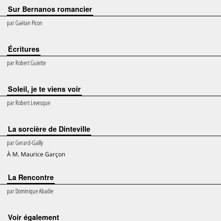
Sur Bernanos romancier
par
Gaëtan Picon
Écritures
par
Robert Guiette
Soleil, je te viens voir
par
Robert Levesque
La sorcière de Dinteville
par
Gerard-Gailly
À M. Maurice Garçon
La Rencontre
par
Dominique Abadie
voir également