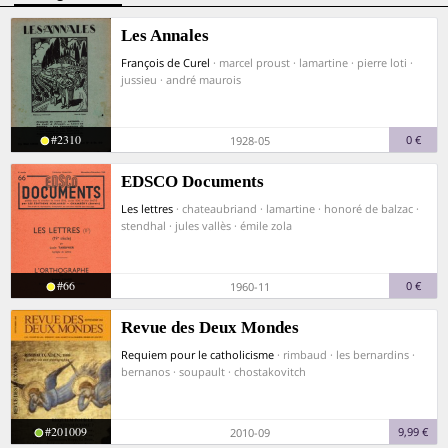
Les Annales
François de Curel
· marcel proust · lamartine · pierre loti ·
jussieu · andré maurois
#2310
0 €
1928-05
EDSCO Documents
Les lettres
· chateaubriand · lamartine · honoré de balzac ·
stendhal · jules vallès · émile zola
#66
0 €
1960-11
Revue des Deux Mondes
Requiem pour le catholicisme
· rimbaud · les bernardins ·
bernanos · soupault · chostakovitch
#201009
9,99 €
2010-09