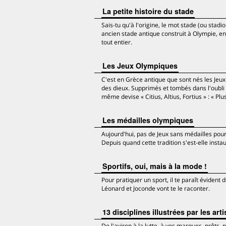
La petite histoire du stade
Sais-tu qu'à l'origine, le mot stade (ou stadi
ancien stade antique construit à Olympie, en
tout entier.
Les Jeux Olympiques
C'est en Grèce antique que sont nés les Jeux
des dieux. Supprimés et tombés dans l'oubli 
même devise « Citius, Altius, Fortius » : « Plus 
Les médailles olympiques
Aujourd'hui, pas de Jeux sans médailles pour
Depuis quand cette tradition s'est-elle insta
Sportifs, oui, mais à la mode !
Pour pratiquer un sport, il te paraît évident
Léonard et Joconde vont te le raconter.
13 disciplines illustrées par les arti
De l'aviron à la lutte, à vos marques, prêts, p