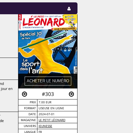
ond
e jour en
#303
PRIX
7.00 EUR
FORMAT
LISEUSE EN LIGNE
DATE
2024-07-01
r
 de
MAGAZINE
LE PETIT LÉONARD
UNIVERS
JEUNESSE
LANGUE
FR