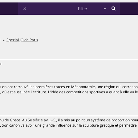
d
Spécial JO de Paris
i
es en ont retrouvé les premières traces en Mésopotamie, une région qui corresp
e, où est aussi née l'écriture. L'idée des compétitions sportives a quant à elle vu l
nu de Grèce. Au 5e siècle av. J.-C., il a mis au point un système de proportion pou
. Son canon va avoir une grande influence sur la sculpture grecque et permettre