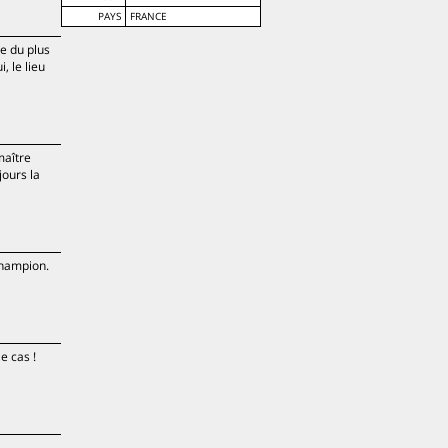
PAYS
FRANCE
se du plus
, le lieu
maître
jours la
champion.
e cas !