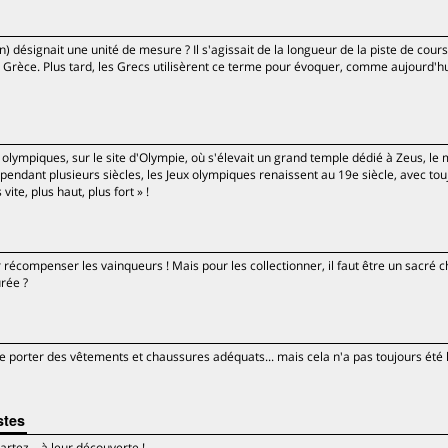
on) désignait une unité de mesure ? Il s'agissait de la longueur de la piste de cour
 Grèce. Plus tard, les Grecs utilisèrent ce terme pour évoquer, comme aujourd'hui
 olympiques, sur le site d'Olympie, où s'élevait un grand temple dédié à Zeus, le 
pendant plusieurs siècles, les Jeux olympiques renaissent au 19e siècle, avec tou
vite, plus haut, plus fort » !
 récompenser les vainqueurs ! Mais pour les collectionner, il faut être un sacré 
urée ?
 de porter des vêtements et chaussures adéquats... mais cela n'a pas toujours été l
stes
artez... à leur découverte !