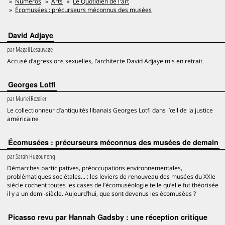
Numéros
Arts
Le Quotidien de l'art
Écomusées : précurseurs méconnus des musées
David Adjaye
par
Magali Lesauvage
Accusé d’agressions sexuelles, l’architecte David Adjaye mis en retrait
Georges Lotfi
par
Muriel Rozelier
Le collectionneur d’antiquités libanais Georges Lotfi dans l’œil de la justice
américaine
Écomusées : précurseurs méconnus des musées de demain
par
Sarah Hugounenq
Démarches participatives, préoccupations environnementales,
problématiques sociétales... : les leviers de renouveau des musées du XXIe
siècle cochent toutes les cases de l’écomuséologie telle qu’elle fut théorisée
il y a un demi-siècle. Aujourd’hui, que sont devenus les écomusées ?
Picasso revu par Hannah Gadsby : une réception critique