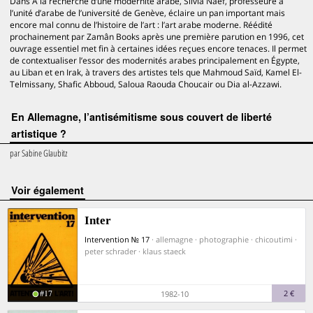
Dans À la recherche d’une modernité arabe, Silvia Naef, professeure à
l’unité d’arabe de l’université de Genève, éclaire un pan important mais
encore mal connu de l’histoire de l’art : l’art arabe moderne. Réédité
prochainement par Zamân Books après une première parution en 1996, cet
ouvrage essentiel met fin à certaines idées reçues encore tenaces. Il permet
de contextualiser l’essor des modernités arabes principalement en Égypte,
au Liban et en Irak, à travers des artistes tels que Mahmoud Saïd, Kamel El-
Telmissany, Shafic Abboud, Saloua Raouda Choucair ou Dia al-Azzawi.
En Allemagne, l’antisémitisme sous couvert de liberté
artistique ?
par
Sabine Glaubitz
voir également
Inter
Intervention № 17
· allemagne · photographie · chicoutimi ·
peter schrader · klaus staeck
#17
2 €
1982-10