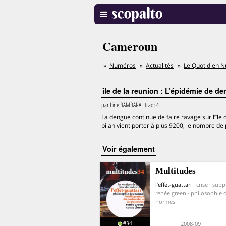
Cameroun
Numéros
Actualités
Le Quotidien N
île de la reunion : L’épidémie de d
par
Line BAMBARA
· trad:
4
La dengue continue de faire ravage sur l’îl
bilan vient porter à plus 9200, le nombre de
voir également
Multitudes
l’effet-guattari
· crise · sub
renée green · philosophie 
normes
#34
2008-09