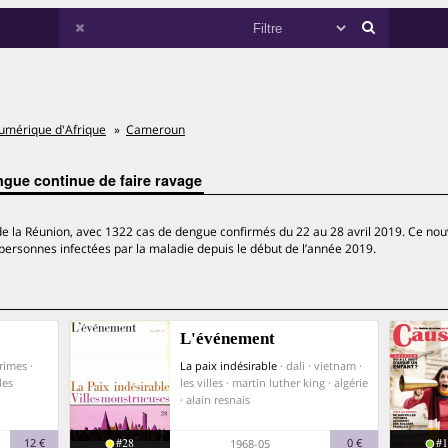
umérique d'Afrique
Cameroun
engue continue de faire ravage
e de la Réunion, avec 1322 cas de dengue confirmés du 22 au 28 avril 2019. Ce no
 personnes infectées par la maladie depuis le début de l’année 2019.
L'événement
primes ·
La paix indésirable
· dali · vietnam ·
des
les villes · martin luther king · algérie
· alain resnais
#28
#1
12 €
0 €
1968-05