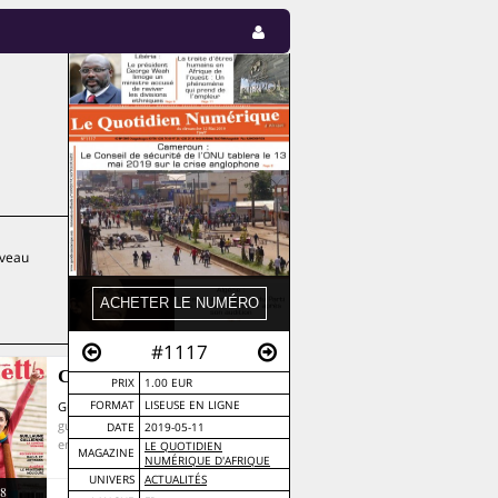
uveau
#1117
Causette
PRIX
1.00 EUR
Guillaume Gallienne
FORMAT
LISEUSE EN LIGNE
· robert
guédiguian · algérie · reconversion ·
DATE
2019-05-11
enfant-parent · viol rwanda
LE QUOTIDIEN
MAGAZINE
NUMÉRIQUE D'AFRIQUE
UNIVERS
ACTUALITÉS
8
4,90 €
2011-11