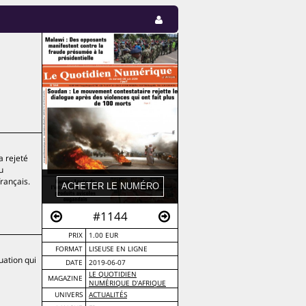
a rejeté
u
rançais.
#1144
PRIX
1.00 EUR
FORMAT
LISEUSE EN LIGNE
uation qui
DATE
2019-06-07
LE QUOTIDIEN
MAGAZINE
NUMÉRIQUE D'AFRIQUE
UNIVERS
ACTUALITÉS