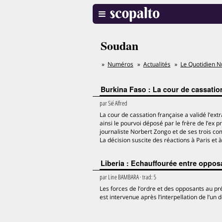
Soudan
Numéros
Actualités
Le Quotidien N
Burkina Faso : La cour de cassatio
par
Sié Alfred
La cour de cassation française a validé l’ext
ainsi le pourvoi déposé par le frère de l’ex
journaliste Norbert Zongo et de ses trois c
La décision suscite des réactions à Paris e
Liberia : Echauffourée entre opposa
par
Line BAMBARA
· trad:
5
Les forces de l’ordre et des opposants au pr
est intervenue après l’interpellation de l’u