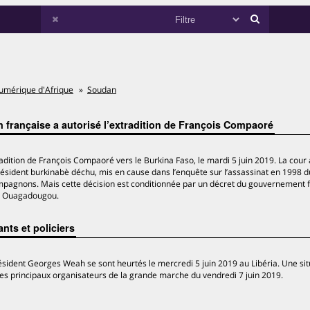
umérique d'Afrique
Soudan
n française a autorisé l’extradition de François Compaoré
radition de François Compaoré vers le Burkina Faso, le mardi 5 juin 2019. La cour 
 président burkinabè déchu, mis en cause dans l’enquête sur l’assassinat en 1998 d
ompagnons. Mais cette décision est conditionnée par un décret du gouvernement f
t à Ouagadougou.
nts et policiers
ésident Georges Weah se sont heurtés le mercredi 5 juin 2019 au Libéria. Une sit
n des principaux organisateurs de la grande marche du vendredi 7 juin 2019.