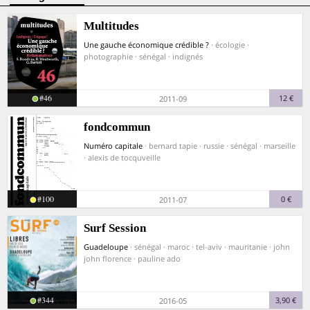
Multitudes
Une gauche économique crédible ?
· écologie ·
photographie · sénégal · indignés
#46
12 €
2011-09
fondcommun
Numéro capitale
· bernard tapie · russie · sénégal · marseille
· alexis de tocquveille
#100
0 €
2011-07
Surf Session
Guadeloupe
· sénégal · maroc · tel-aviv · mauritanie · john
john florence · pauline ado
#344
3,90 €
2016-05