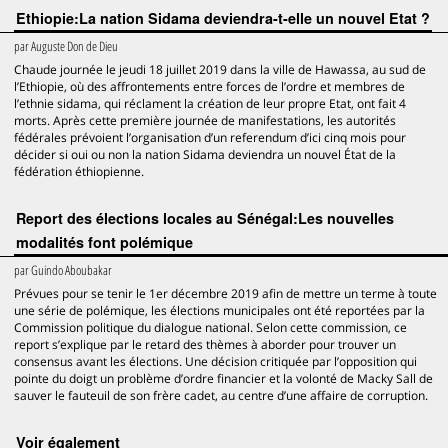
Ethiopie:La nation Sidama deviendra-t-elle un nouvel Etat ?
par
Auguste Don de Dieu
Chaude journée le jeudi 18 juillet 2019 dans la ville de Hawassa, au sud de
l’Ethiopie, où des affrontements entre forces de l’ordre et membres de
l’ethnie sidama, qui réclament la création de leur propre Etat, ont fait 4
morts. Après cette première journée de manifestations, les autorités
fédérales prévoient l’organisation d’un referendum d’ici cinq mois pour
décider si oui ou non la nation Sidama deviendra un nouvel État de la
fédération éthiopienne.
Report des élections locales au Sénégal:Les nouvelles
modalités font polémique
par
Guindo Aboubakar
Prévues pour se tenir le 1er décembre 2019 afin de mettre un terme à toute
une série de polémique, les élections municipales ont été reportées par la
Commission politique du dialogue national. Selon cette commission, ce
report s’explique par le retard des thèmes à aborder pour trouver un
consensus avant les élections. Une décision critiquée par l’opposition qui
pointe du doigt un problème d’ordre financier et la volonté de Macky Sall de
sauver le fauteuil de son frère cadet, au centre d’une affaire de corruption.
voir également