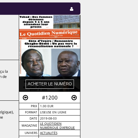
çu la
on de
#1200
PRIX
1.00 EUR
elgique),
FORMAT
LISEUSE EN LIGNE
ne
DATE
2019-08-03
LE QUOTIDIEN
MAGAZINE
NUMÉRIQUE D'AFRIQUE
UNIVERS
ACTUALITÉS