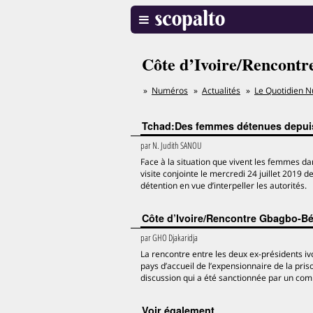
Côte d’Ivoire/Rencont
Numéros
Actualités
Le Quotidien N
Tchad:Des femmes détenues depuis 
par
N. Judith SANOU
Face à la situation que vivent les femmes da
visite conjointe le mercredi 24 juillet 2019 
détention en vue d’interpeller les autorités.
Côte d’Ivoire/Rencontre Gbagbo-Béd
par
GHO Djakaridja
La rencontre entre les deux ex-présidents iv
pays d’accueil de l’expensionnaire de la pri
discussion qui a été sanctionnée par un com
voir également