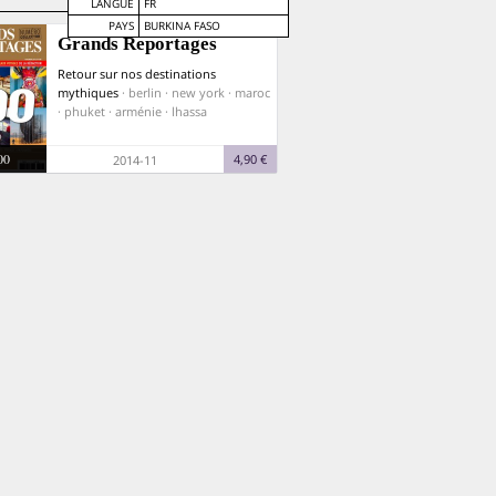
LANGUE
FR
PAYS
BURKINA FASO
Grands Reportages
Retour sur nos destinations
mythiques
· berlin · new york · maroc
· phuket · arménie · lhassa
00
4,90 €
2014-11