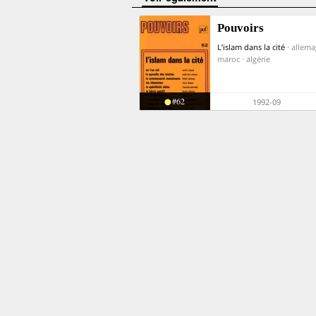
Pouvoirs
L’islam dans la cité
· allema
maroc · algérie
#62
1992-09