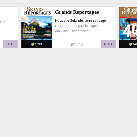
Grands Reportages
gne ·
Nouvelle-Zélande, terre sauvage
·
cuba · maroc · guadeloupe ·
auckland · montserrat
#399
#4
0 €
4,90 €
2014-10