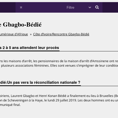
re Gbagbo-Bédié
umérique d'Afrique
Côte d’Ivoire/Rencontre Gbagbo-Bédié
2 à 5 ans attendent leur procès
ns les maisons d’arrêt, les pensionnaires de la maison d’arrêt d’Amssinene ont re
de plusieurs associations féminines. Elles sont venues s’imprégner de leur conditi
ié:Un pas vers la réconciliation nationale ?
oiriens, Laurent Gbagbo et Henri Konan Bédié a finalement eu lieu à Bruxelles (B
son de Scheveningen à la Haye, le lundi 29 juillet 2019. Les deux hommes ont eu u
muniqué final.