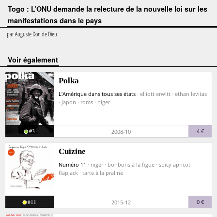
Togo : L’ONU demande la relecture de la nouvelle loi sur les
manifestations dans le pays
par
Auguste Don de Dieu
voir également
Polka
L’Amérique dans tous ses états
· elliott erwitt · ethan levitas
· japon · roms · niger
#3
4 €
2008-10
Cuizine
Numéro 11
· niger · bonbons à la figue · spicy apricot
flapjack · tarte à la praline
#11
0 €
2015-12