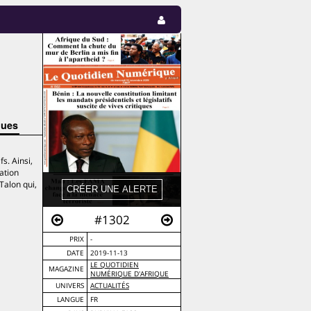
ques
s. Ainsi,
ation
Talon qui,
#1302
PRIX
-
DATE
2019-11-13
LE QUOTIDIEN
MAGAZINE
NUMÉRIQUE D'AFRIQUE
UNIVERS
ACTUALITÉS
LANGUE
FR