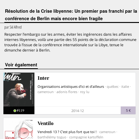
Résolution de la Crise libyenne: Un premier pas franchi par la
conférence de Berlin mais encore bien fragile
par
Sié Alfred
Respecter l’embargo sur les armes, éviter les ingérences dans les affaires
internes libyennes, voilà une partie des 55 points de la déclaration commune
trouvée à l’issue de la conférence internationale sur la Libye, tenue le
dimanche dernier à Berlin.
voir également
Inter
Organisations artistiques d’ici et d’ailleurs
· québec · italie ·
cameroun · adonis flores · roy lu
#119
5 €
2014-12
Ventilo
Vendredi 13 ? C’est plus fort que toi !
· cameroun ·
barthélémy toguo · compagnie kartoffeln