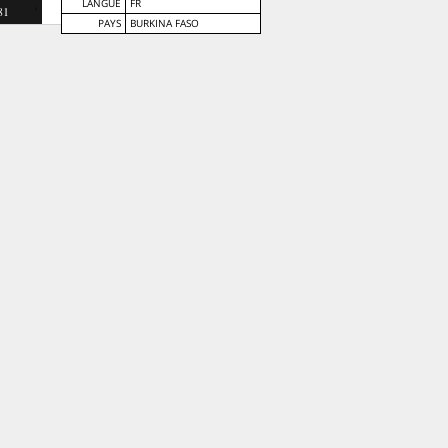
LANGUE
FR
81
8 €
2022-10
PAYS
BURKINA FASO