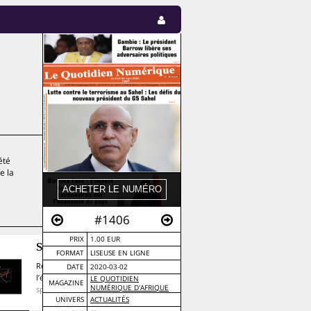
été
e la
#1406
PRIX
1.00 EUR
Spirale
FORMAT
LISEUSE EN LIGNE
Repenser la valeur à la fin de
DATE
2020-03-02
l’économie
· économie · capitalisme ·
LE QUOTIDIEN
MAGAZINE
NUMÉRIQUE D'AFRIQUE
spéculation · valeur
UNIVERS
ACTUALITÉS