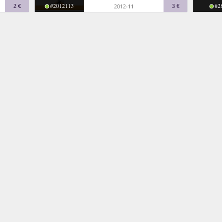
#2012113
#2
2 €
3 €
2012-11