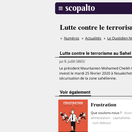
Lutte contre le terrori
Numéros
Actualités
Le Quotidien N
Lutte contre le terrorisme au Sahe
par
N. Judith SANOU
Le président Mauritanien Mohamed Cheikh Oul
investi le mardi 25 février 2020 à Nouakchot
sécurisation de la zone sahélienne.
voir également
Frustration
Que voulons-nous ?
· écon
alimentation · capitalisme · 
· nuit debout