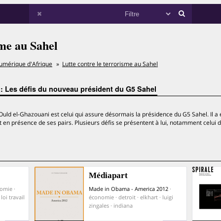
sme au Sahel
umérique d'Afrique
Lutte contre le terrorisme au Sahel
l : Les défis du nouveau président du G5 Sahel
d el-Ghazouani est celui qui assure désormais la présidence du G5 Sahel. Il a 
t en présence de ses pairs. Plusieurs défis se présentent à lui, notamment celui d
Médiapart
omie ·
Made in Obama - America 2012
·
loi travail
économie · detroit · elkhart · luigi
zingales · indiana