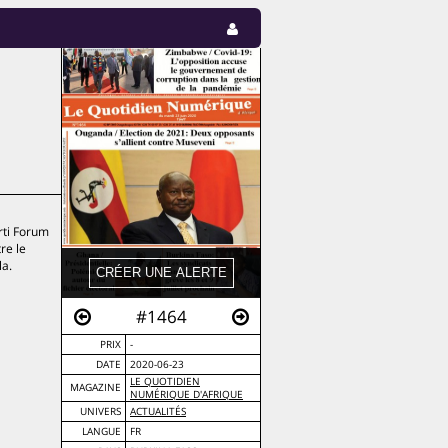
rti Forum
re le
la.
#1464
PRIX
-
DATE
2020-06-23
LE QUOTIDIEN
MAGAZINE
NUMÉRIQUE D'AFRIQUE
UNIVERS
ACTUALITÉS
LANGUE
FR