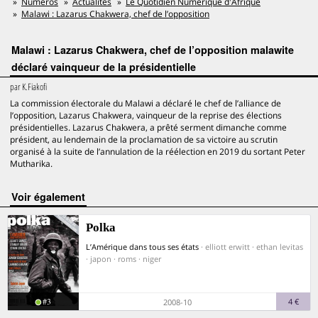
Numéros
Actualités
Le Quotidien Numérique d'Afrique
Malawi : Lazarus Chakwera, chef de l’opposition
Malawi : Lazarus Chakwera, chef de l’opposition malawite
déclaré vainqueur de la présidentielle
par
K.Fiakofi
La commission électorale du Malawi a déclaré le chef de l’alliance de
l’opposition, Lazarus Chakwera, vainqueur de la reprise des élections
présidentielles. Lazarus Chakwera, a prêté serment dimanche comme
président, au lendemain de la proclamation de sa victoire au scrutin
organisé à la suite de l’annulation de la réélection en 2019 du sortant Peter
Mutharika.
voir également
Polka
L’Amérique dans tous ses états
· elliott erwitt · ethan levitas
· japon · roms · niger
#3
4 €
2008-10