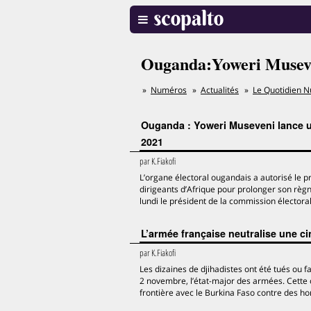
Ouganda:Yoweri Museve
Numéros
Actualités
Le Quotidien N
Ouganda : Yoweri Museveni lance un
2021
par
K.Fiakofi
L’organe électoral ougandais a autorisé le pr
dirigeants d’Afrique pour prolonger son règn
lundi le président de la commission électo
L’armée française neutralise une ci
par
K.Fiakofi
Les dizaines de djihadistes ont été tués ou f
2 novembre, l’état-major des armées. Cette o
frontière avec le Burkina Faso contre des h