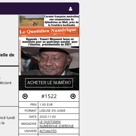
elle de
s
déclaré
#1522
PRIX
1.00 EUR
FORMAT
LISEUSE EN LIGNE
DATE
2020-11-05
oncé lundi
LE QUOTIDIEN
 la
MAGAZINE
NUMÉRIQUE D'AFRIQUE
UNIVERS
ACTUALITÉS