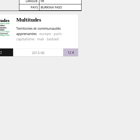
LANGUE
FR
PAYS
BURKINA FASO
Multitudes
Territoires et communautés
apprenantes
· europe · paris ·
capitalisme · mali · bedzed
2
12 €
2013-06