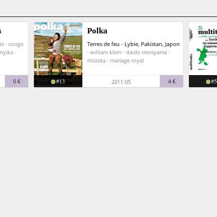
s
Polka
ie · congo
Terres de feu - Lybie, Pakistan, Japon
nyika ·
· william klein · daido moriyama ·
misrata · mariage royal
#13
#5
0 €
4 €
2011-05