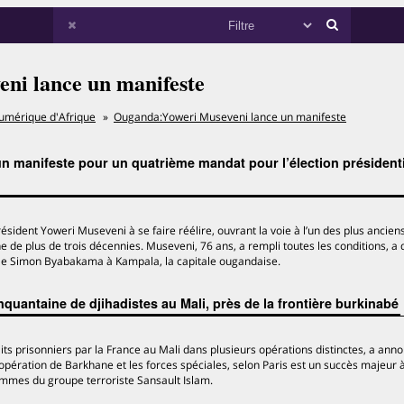
ni lance un manifeste
umérique d'Afrique
Ouganda:Yoweri Museveni lance un manifeste
 manifeste pour un quatrième mandat pour l’élection présidenti
ésident Yoweri Museveni à se faire réélire, ouvrant la voie à l’un des plus ancien
e de plus de trois décennies. Museveni, 76 ans, a rempli toutes les conditions, a 
rale Simon Byabakama à Kampala, la capitale ougandaise.
nquantaine de djihadistes au Mali, près de la frontière burkinabé
aits prisonniers par la France au Mali dans plusieurs opérations distinctes, a ann
pération de Barkhane et les forces spéciales, selon Paris est un succès majeur à
ommes du groupe terroriste Sansault Islam.