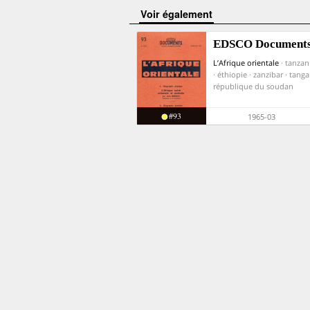
voir également
EDSCO Document
L’Afrique orientale
· tanzan
· éthiopie · zanzibar · tanga
république du soudan
#93
1965-03