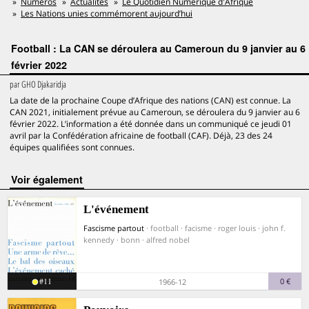
Numéros
Actualités
Le Quotidien Numérique d'Afrique
Les Nations unies commémorent aujourd’hui
Football : La CAN se déroulera au Cameroun du 9 janvier au 6
février 2022
par
GHO Djakaridja
La date de la prochaine Coupe d’Afrique des nations (CAN) est connue. La
CAN 2021, initialement prévue au Cameroun, se déroulera du 9 janvier au 6
février 2022. L’information a été donnée dans un communiqué ce jeudi 01
avril par la Confédération africaine de football (CAF). Déjà, 23 des 24
équipes qualifiées sont connues.
voir également
L'événement
Fascisme partout
· football · facisme · roger louis · john f.
kennedy · bonn · alfred nobel
#11
0 €
1966-12