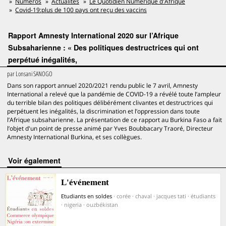
Numéros
Actualités
Le Quotidien Numérique d'Afrique
Covid-19:plus de 100 pays ont reçu des vaccins
Rapport Amnesty International 2020 sur l’Afrique
Subsaharienne : « Des politiques destructrices qui ont
perpétué inégalités,
par
Lonsani SANOGO
Dans son rapport annuel 2020/2021 rendu public le 7 avril, Amnesty
International a relevé que la pandémie de COVID-19 a révélé toute l’ampleur
du terrible bilan des politiques délibérément clivantes et destructrices qui
perpétuent les inégalités, la discrimination et l’oppression dans toute
l’Afrique subsaharienne. La présentation de ce rapport au Burkina Faso a fait
l’objet d'un point de presse animé par Yves Boubbacary Traoré, Directeur
Amnesty International Burkina, et ses collègues.
voir également
L'événement
Etudiants en soldes
· corée · chaval · jacques tati · étudiants
· nigeria · ouzbékistan