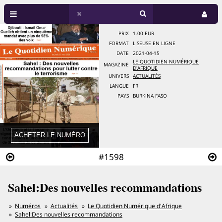
PRIX
1.00 EUR
FORMAT
LISEUSE EN LIGNE
DATE
2021-04-15
LE QUOTIDIEN NUMÉRIQUE
MAGAZINE
D'AFRIQUE
UNIVERS
ACTUALITÉS
LANGUE
FR
PAYS
BURKINA FASO
#1598
Sahel:Des nouvelles recommandations
Numéros
Actualités
Le Quotidien Numérique d'Afrique
Sahel:Des nouvelles recommandations