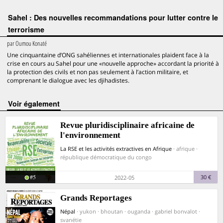
Sahel : Des nouvelles recommandations pour lutter contre le
terrorisme
par
Oumou Konaté
Une cinquantaine d’ONG sahéliennes et internationales plaident face à la
crise en cours au Sahel pour une «nouvelle approche» accordant la priorité à
la protection des civils et non pas seulement à l’action militaire, et
comprenant le dialogue avec les djihadistes.
voir également
Revue pluridisciplinaire africaine de
l'environnement
La RSE et les activités extractives en Afrique
· afrique ·
république démocratique du congo
#5
30 €
2022-05
Grands Reportages
Népal
· yukon · bhoutan · ouganda · gabriel bonvalot ·
svanétie