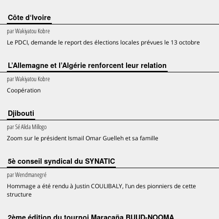
Côte d‘Ivoire
par
Wakiyatou Kobre
Le PDCI, demande le report des élections locales prévues le 13 octobre
L’Allemagne et l’Algérie renforcent leur relation
par
Wakiyatou Kobre
Coopération
Djibouti
par
Sé Alida Millogo
Zoom sur le président Ismail Omar Guelleh et sa famille
5è conseil syndical du SYNATIC
par
Wendmanegré
Hommage a été rendu à Justin COULIBALY, l’un des pionniers de cette
structure
2ème édition du tournoi Maracaña BUUD-NOOMA