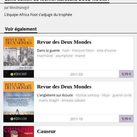
par
Wendmanegré
L’équipe Africa Foot s’adjuge du trophée
voir également
Revue des Deux Mondes
Dans la guerre
· haiti · françois fillon · côte d'ivoire ·
machiavel · asymptote · manet
#201103
9,99 €
2011-03
Revue des Deux Mondes
L’angleterre sur écoute
· nicolas sarkozy · libye · guerre civile
· mario draghi · ernesto sábato
#201110
9,99 €
2011-10
Causeur