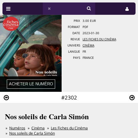
PRIX
3.00 EUR
FORMAT
PDF
DATE
2023-01-30
REVUE
LES FICHES DU CINÉMA
UNIVERS
CINÉMA
LANGUE
FR
PAYS
FRANCE
#2302
Nos soleils de Carla Simón
Numéros
Cinéma
Les Fiches du Cinéma
Nos soleils de Carla Simón