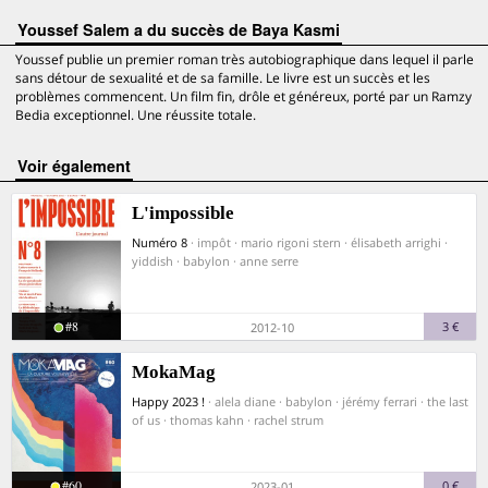
Youssef Salem a du succès de Baya Kasmi
Youssef publie un premier roman très autobiographique dans lequel il parle
sans détour de sexualité et de sa famille. Le livre est un succès et les
problèmes commencent. Un film fin, drôle et généreux, porté par un Ramzy
Bedia exceptionnel. Une réussite totale.
voir également
L'impossible
Numéro 8
· impôt · mario rigoni stern · élisabeth arrighi ·
yiddish · babylon · anne serre
#8
3 €
2012-10
MokaMag
Happy 2023 !
· alela diane · babylon · jérémy ferrari · the last
of us · thomas kahn · rachel strum
#60
0 €
2023-01