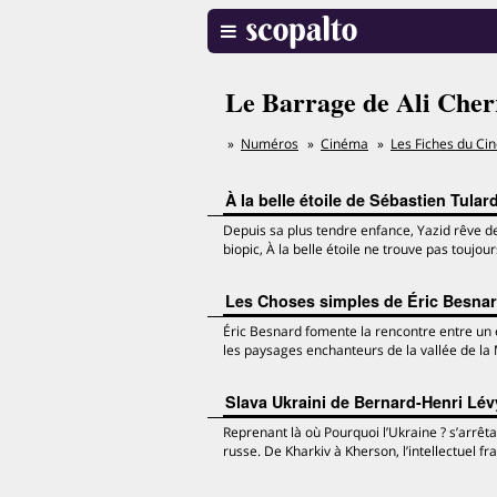
Le Barrage de Ali Cher
Numéros
Cinéma
Les Fiches du Ci
À la belle étoile de Sébastien Tular
Depuis sa plus tendre enfance, Yazid rêve de d
biopic, À la belle étoile ne trouve pas toujou
Les Choses simples de Éric Besna
Éric Besnard fomente la rencontre entre un
les paysages enchanteurs de la vallée de la
Slava Ukraini de Bernard-Henri Lév
Reprenant là où Pourquoi l’Ukraine ? s’arrêtai
russe. De Kharkiv à Kherson, l’intellectuel f