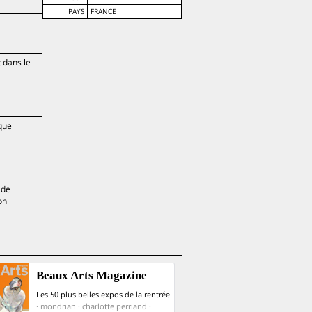
PAYS
FRANCE
 dans le
nque
 de
on
Beaux Arts Magazine
Les 50 plus belles expos de la rentrée
· mondrian · charlotte perriand ·