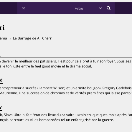
ri
néma
Le Barrage de Ali Cherri
d
evenir le meilleur des pâtissiers. Il est pour cela prêt à fuir son foyer. Sous ses
rs le ton juste entre le feel good movie et le drame social.
rd
 entrepreneur à succès (Lambert Wilson) et un ermite bougon (Grégory Gadebois
 Maurienne. Une succession de chromos et de vérités premières qui laisse pantoi
y
t, Slava Ukraini fait l’état des lieux du calvaire ukrainien, quelques mois après l’
rançais parcourt les villes bombardées tel un enfant grisé par la guerre.