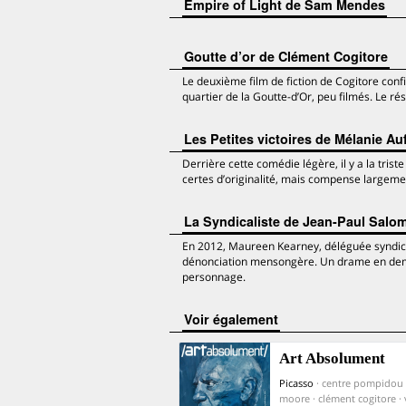
Empire of Light de Sam Mendes
Goutte d’or de Clément Cogitore
Le deuxième film de fiction de Cogitore conf
quartier de la Goutte-d’Or, peu filmés. Le rés
Les Petites victoires de Mélanie Auf
Derrière cette comédie légère, il y a la triste
certes d’originalité, mais compense largemen
La Syndicaliste de Jean-Paul Salo
En 2012, Maureen Kearney, déléguée syndical
dénonciation mensongère. Un drame en demi
personnage.
voir également
Art Absolument
Picasso
· centre pompidou 
moore · clément cogitore · 