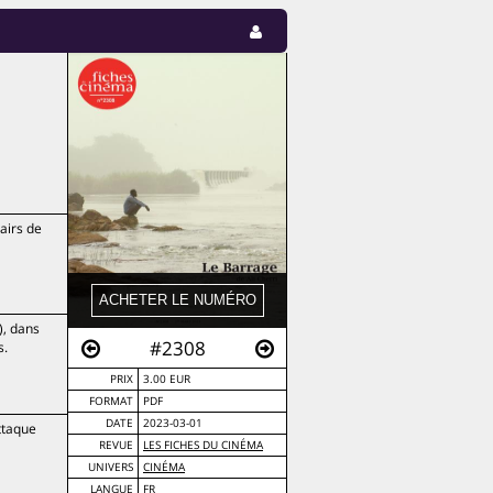
 airs de
), dans
#2308
s.
PRIX
3.00 EUR
FORMAT
PDF
DATE
2023-03-01
attaque
REVUE
LES FICHES DU CINÉMA
UNIVERS
CINÉMA
LANGUE
FR