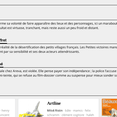
irme sa volonté de faire apparaître des lieux et des personnages, ici un marabout
ultat est virtuose, tranchant, mais reste aussi un peu froid et distant.
fret
 réalité de la désertification des petits villages français. Les Petites victoires ma
t par sa sensibilité et ses deux acteurs attendrissants.
mé
e chez Areva, est violée. Elle pense payer son indépendance ; la police l’accuse
-teinte, qui se refuse au film-dossier comme au suspense pour mieux sonder s
Artline
· henry
Miloš Ristin
· bâle · mamcs · felix
vincent
schramm · clément cogitore · haleh