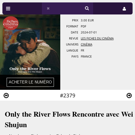
PRIX
3.00 EUR
FORMAT
PDF
DATE
2024-07-01
REVUE
LES FICHES DU CINÉMA
UNIVERS
CINÉMA
LANGUE
FR
PAYS
FRANCE
#2379
Only the River Flows Rencontre avec Wei
Shujun