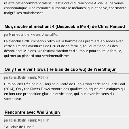
rejette cet encombrant talent. C’est alors qu’il rencontre Alicia, jeune veuve
charismatique. Une romance surnaturelle mélancolique et naïve, charmante
malgré ses maladresses.
Moi, moche et méchant 4 (Despicable Me 4) de Chris Renaud
par
Marine Quinchon
· visuels:
Universal Pics
La franchise d’Illumination retrouve la flamme des premiers épisodes avec
cette suite des aventures de Gru et de sa famille, toujours flanqués des
désopilants Minions. Un festival d’action et d’humour pour toute la famille,
qui met au placard tout sentimentalisme.
Only the River Flows (He bian de cuo wu) de Wei Shujun
par
Florent Boutet
· visuels:
KXKH Film
Film policier très noir, qui lorgne du coté de Diao Yi’nan et de son Black Coal
(2014), Only the Rivers Flows montre des qualités oniriques et plastiques qui
en font une proposition glaciale et virtuose, qui joue avec les sens du
spectateur.
Rencontre avec Wei Shujun
par
Florent Boutet
· visuels:
KXKH Film
“ Au clair de Lune ”