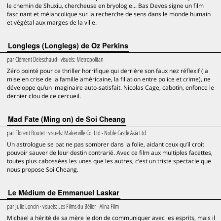
le chemin de Shuxiu, chercheuse en bryologie... Bas Devos signe un film
fascinant et mélancolique sur la recherche de sens dans le monde humain
et végétal aux marges de la ville.
Longlegs (Longlegs) de Oz Perkins
par
Clément Deleschaud
· visuels:
Metropolitan
Zéro pointé pour ce thriller horrifique qui derrière son faux nez réflexif (la
mise en crise de la famille américaine, la filiation entre police et crime), ne
développe qu’un imaginaire auto-satisfait. Nicolas Cage, cabotin, enfonce le
dernier clou de ce cercueil.
Mad Fate (Ming on) de Soi Cheang
par
Florent Boutet
· visuels:
Makerville Co. Ltd - Noble Castle Asia Ltd
Un astrologue se bat ne pas sombrer dans la folie, aidant ceux qu’il croit
pouvoir sauver de leur destin contrarié. Avec ce film aux multiples facettes,
toutes plus cabossées les unes que les autres, c’est un triste spectacle que
nous propose Soi Cheang.
Le Médium de Emmanuel Laskar
par
Julie Loncin
· visuels:
Les Films du Bélier - Alina Film
Michael a hérité de sa mère le don de communiquer avec les esprits, mais il