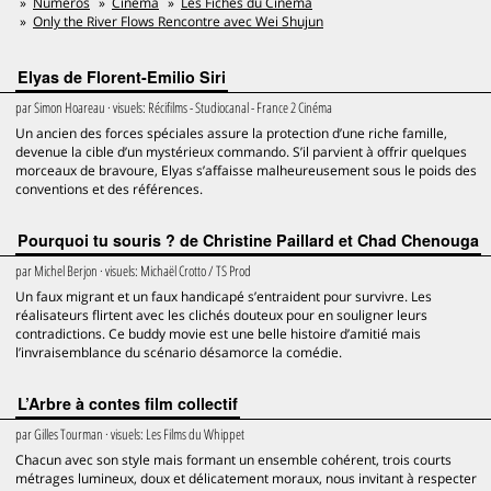
Numéros
Cinéma
Les Fiches du Cinéma
Only the River Flows Rencontre avec Wei Shujun
Elyas de Florent-Emilio Siri
par
Simon Hoareau
· visuels:
Récifilms - Studiocanal - France 2 Cinéma
Un ancien des forces spéciales assure la protection d’une riche famille,
devenue la cible d’un mystérieux commando. S’il parvient à offrir quelques
morceaux de bravoure, Elyas s’affaisse malheureusement sous le poids des
conventions et des références.
Pourquoi tu souris ? de Christine Paillard et Chad Chenouga
par
Michel Berjon
· visuels:
Michaël Crotto / TS Prod
Un faux migrant et un faux handicapé s’entraident pour survivre. Les
réalisateurs flirtent avec les clichés douteux pour en souligner leurs
contradictions. Ce buddy movie est une belle histoire d’amitié mais
l’invraisemblance du scénario désamorce la comédie.
L’Arbre à contes film collectif
par
Gilles Tourman
· visuels:
Les Films du Whippet
Chacun avec son style mais formant un ensemble cohérent, trois courts
métrages lumineux, doux et délicatement moraux, nous invitant à respecter