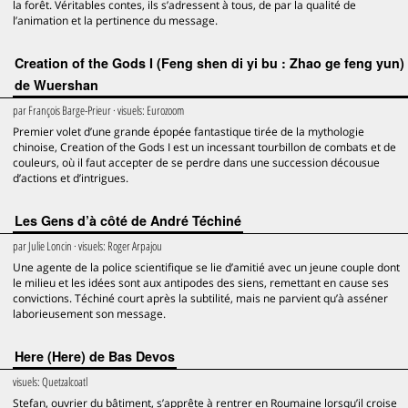
la forêt. Véritables contes, ils s’adressent à tous, de par la qualité de
l’animation et la pertinence du message.
Creation of the Gods I (Feng shen di yi bu : Zhao ge feng yun)
de Wuershan
par
François Barge-Prieur
· visuels:
Eurozoom
Premier volet d’une grande épopée fantastique tirée de la mythologie
chinoise, Creation of the Gods I est un incessant tourbillon de combats et de
couleurs, où il faut accepter de se perdre dans une succession décousue
d’actions et d’intrigues.
Les Gens d’à côté de André Téchiné
par
Julie Loncin
· visuels:
Roger Arpajou
Une agente de la police scientifique se lie d’amitié avec un jeune couple dont
le milieu et les idées sont aux antipodes des siens, remettant en cause ses
convictions. Téchiné court après la subtilité, mais ne parvient qu’à asséner
laborieusement son message.
Here (Here) de Bas Devos
visuels:
Quetzalcoatl
Stefan, ouvrier du bâtiment, s’apprête à rentrer en Roumaine lorsqu’il croise