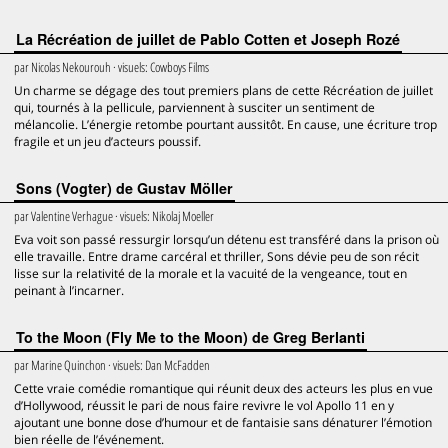
La Récréation de juillet de Pablo Cotten et Joseph Rozé
par
Nicolas Nekourouh
· visuels:
Cowboys Films
Un charme se dégage des tout premiers plans de cette Récréation de juillet
qui, tournés à la pellicule, parviennent à susciter un sentiment de
mélancolie. L’énergie retombe pourtant aussitôt. En cause, une écriture trop
fragile et un jeu d’acteurs poussif.
Sons (Vogter) de Gustav Möller
par
Valentine Verhague
· visuels:
Nikolaj Moeller
Eva voit son passé ressurgir lorsqu’un détenu est transféré dans la prison où
elle travaille. Entre drame carcéral et thriller, Sons dévie peu de son récit
lisse sur la relativité de la morale et la vacuité de la vengeance, tout en
peinant à l’incarner.
To the Moon (Fly Me to the Moon) de Greg Berlanti
par
Marine Quinchon
· visuels:
Dan McFadden
Cette vraie comédie romantique qui réunit deux des acteurs les plus en vue
d’Hollywood, réussit le pari de nous faire revivre le vol Apollo 11 en y
ajoutant une bonne dose d’humour et de fantaisie sans dénaturer l’émotion
bien réelle de l’événement.