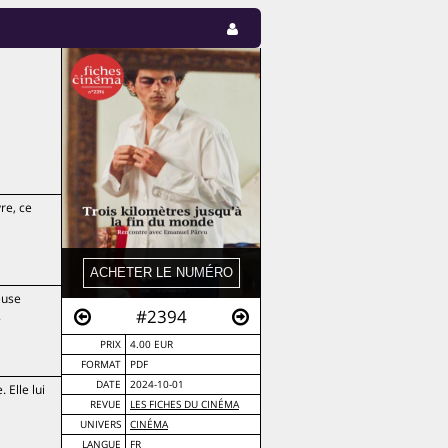
re, ce
euse
#2394
.
PRIX
4.00 EUR
FORMAT
PDF
DATE
2024-10-01
 Elle lui
REVUE
LES FICHES DU CINÉMA
UNIVERS
CINÉMA
LANGUE
FR