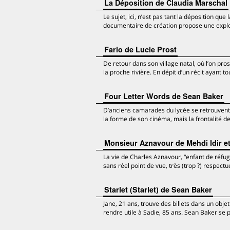
La Déposition de Claudia Marschal
Le sujet, ici, n’est pas tant la déposition q
documentaire de création propose une explora
Fario de Lucie Prost
De retour dans son village natal, où l’on p
la proche rivière. En dépit d’un récit ayant t
Four Letter Words de Sean Baker
D’anciens camarades du lycée se retrouvent, 
la forme de son cinéma, mais la frontalité de
Monsieur Aznavour de Mehdi Idir e
La vie de Charles Aznavour, “enfant de réfug
sans réel point de vue, très (trop ?) respec
Starlet (Starlet) de Sean Baker
Jane, 21 ans, trouve des billets dans un objet
rendre utile à Sadie, 85 ans. Sean Baker se 