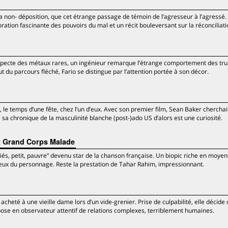
ue la non- déposition, que cet étrange passage de témoin de l’agresseur à l’agressé.
tion fascinante des pouvoirs du mal et un récit bouleversant sur la réconciliati
rospecte des métaux rares, un ingénieur remarque l’étrange comportement des tru
out du parcours fléché, Fario se distingue par l’attention portée à son décor.
le temps d’une fête, chez l’un d’eux. Avec son premier film, Sean Baker chercha
 sa chronique de la masculinité blanche (post-)ado US d’alors est une curiosité.
t Grand Corps Malade
iés, petit, pauvre” devenu star de la chanson française. Un biopic riche en moyen
tueux du personnage. Reste la prestation de Tahar Rahim, impressionnant.
 acheté à une vieille dame lors d’un vide-grenier. Prise de culpabilité, elle décide
pose en observateur attentif de relations complexes, terriblement humaines.