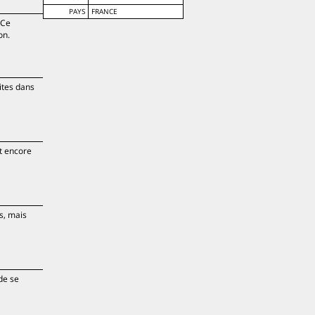
PAYS
FRANCE
 Ce
on.
ites dans
it encore
s, mais
 de se