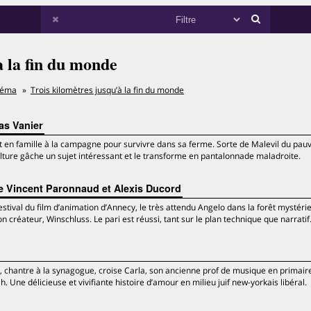
à la fin du monde
néma
Trois kilomètres jusqu’à la fin du monde
las Vanier
t en famille à la campagne pour survivre dans sa ferme. Sorte de Malevil du pauv
culture gâche un sujet intéressant et le transforme en pantalonnade maladroite.
de Vincent Paronnaud et Alexis Ducord
stival du film d’animation d’Annecy, le très attendu Angelo dans la forêt mystéri
n créateur, Winschluss. Le pari est réussi, tant sur le plan technique que narratif
chantre à la synagogue, croise Carla, son ancienne prof de musique en primaire.
 Une délicieuse et vivifiante histoire d’amour en milieu juif new-yorkais libéral.