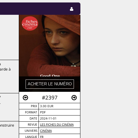
a
arde à
#2397
?
.
PRIX
3.00 EUR
FORMAT
PDF
DATE
2024-11-01
onstruire
REVUE
LES FICHES DU CINÉMA
UNIVERS
CINÉMA
LANGUE
FR