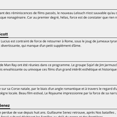
ant des réminiscences de films passés, le nouveau Lelouch n’est sauvable qu’au
que nonagénaire. Car au premier degré, hélas, force est de constater que rien 
Scott
 Lucius est contraint de force de retourner à Rome, sous le joug de jumeaux tyra
divertissante, qui manque d’un petit supplément d’âme.
e Man Ray ont été réunies dans ce programme. Le groupe Sqürl de Jim Jarmusc
envahissante ou univoque ces films d’un grand intérêt esthétique et historique
 sur sa Corse natale, par le biais d’un angle romantique et à travers le regard d’
pègre locale. Beau film estival, Le Royaume impressionne par la force de sa narra
Senez
lle perdue de vue depuis huit ans. Guillaume Senez retrouve, après Nos batailles 
un fossé culturel déchirant les familles au-delà du genre et des frontières.