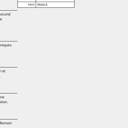
PAYS
FRANCE
 second
ne
nniques.
h et
.
une
tion.
, Romain