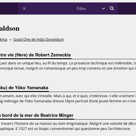
aldson
néma
Good One de India Donaldson
otre vie (Here) de Robert Zemeckis
çues dans un unique lieu, au fil du temps. La prouesse technique est indéniable, l
 presque tenue, malgré un romanesque un peu trop convenu et une émotion qui t
baku) de Yôko Yamanaka
ant, avec qui elle s’installe. Mais à qui, et à quoi, s’intéresse- t-elle vraiment 
long métrage de Yoko Yamanaka dresse l’âpre portrait d’une jeune femme en crise
u bord de la mer de Beatrice Minger
y à travers l’histoire de sa maison au nom énigmatique. Malgré une volonté de déc
raphique, E.1027 est un biopic conventionnel qui questionne peu l’architecture.