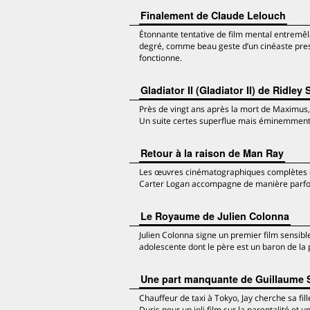
Finalement de Claude Lelouch
Étonnante tentative de film mental entremêl
degré, comme beau geste d’un cinéaste pres
fonctionne.
Gladiator II (Gladiator II) de Ridley 
Près de vingt ans après la mort de Maximus,
Un suite certes superflue mais éminemment 
Retour à la raison de Man Ray
Les œuvres cinématographiques complètes d
Carter Logan accompagne de manière parfois 
Le Royaume de Julien Colonna
Julien Colonna signe un premier film sensible
adolescente dont le père est un baron de la 
Une part manquante de Guillaume 
Chauffeur de taxi à Tokyo, Jay cherche sa fi
Duris pour un joli film sur la parentalité et 