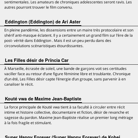
sentimentales. Les amateurs de chroniques adolescentes seront ravis. Les
autres pourront trouver le film convenu.
Eddington (Eddington) de Ari Aster
En pleine pandémie, les dissensions entre un maire très protocolaire et son
shérif anti-masque éclatent. Il y a certainement un grand film sur l’ère de la
post- vérité dans Eddington . Mais il est un peu perdu dans des
circonvolutions scénaristiques étourdissantes.
Les Filles désir de Prïncia Car
À Marseille, écrasée de soleil, une bande de garçons voit ses certitudes
vaciller face au retour d’une figure féminine libre et troublante. Chronique
d’un été, Les Filles désir capte l’énergie d’un groupe, sans parvenir à en
canaliser le récit.
Kouté vwa de Maxime Jean-Baptiste
La force principale de Kouté vwa tient à sa faculté à circuler entre récit
intime et histoire collective, documentaire et fiction, désir de revanche et
sagesse du pardon. Maxime Jean-Baptiste réalise un premier long métrage
à la fois fragile et stimulant.
Super Happy Forever (Super Happy Forever) de Kohei