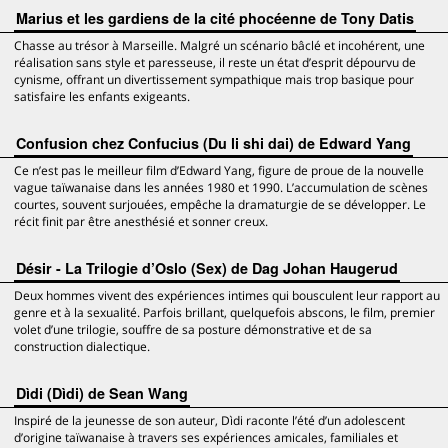
Marius et les gardiens de la cité phocéenne de Tony Datis
Chasse au trésor à Marseille. Malgré un scénario bâclé et incohérent, une
réalisation sans style et paresseuse, il reste un état d’esprit dépourvu de
cynisme, offrant un divertissement sympathique mais trop basique pour
satisfaire les enfants exigeants.
Confusion chez Confucius (Du li shi dai) de Edward Yang
Ce n’est pas le meilleur film d’Edward Yang, figure de proue de la nouvelle
vague taïwanaise dans les années 1980 et 1990. L’accumulation de scènes
courtes, souvent surjouées, empêche la dramaturgie de se développer. Le
récit finit par être anesthésié et sonner creux.
Désir - La Trilogie d’Oslo (Sex) de Dag Johan Haugerud
Deux hommes vivent des expériences intimes qui bousculent leur rapport au
genre et à la sexualité. Parfois brillant, quelquefois abscons, le film, premier
volet d’une trilogie, souffre de sa posture démonstrative et de sa
construction dialectique.
Dìdi (Dìdi) de Sean Wang
Inspiré de la jeunesse de son auteur, Dìdi raconte l’été d’un adolescent
d’origine taïwanaise à travers ses expériences amicales, familiales et