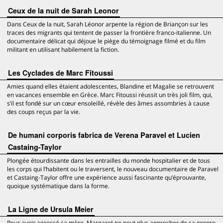
Ceux de la nuit de Sarah Leonor
Dans Ceux de la nuit, Sarah Léonor arpente la région de Briançon sur les
traces des migrants qui tentent de passer la frontière franco-italienne. Un
documentaire délicat qui déjoue le piège du témoignage filmé et du film
militant en utilisant habilement la fiction.
Les Cyclades de Marc Fitoussi
Amies quand elles étaient adolescentes, Blandine et Magalie se retrouvent
en vacances ensemble en Grèce. Marc Fitoussi réussit un très joli film, qui,
s’il est fondé sur un cœur ensoleillé, révèle des âmes assombries à cause
des coups reçus par la vie.
De humani corporis fabrica de Verena Paravel et Lucien
Castaing-Taylor
Plongée étourdissante dans les entrailles du monde hospitalier et de tous
les corps qui l’habitent ou le traversent, le nouveau documentaire de Paravel
et Castaing-Taylor offre une expérience aussi fascinante qu’éprouvante,
quoique systématique dans la forme.
La Ligne de Ursula Meier
Pour avoir agressé sa mère, Margaret ne peut plus approcher de sa propre