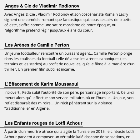
Anges & Cie de Vladimir Rodionov
Avec Anges & Cie , Vladimir Rodionov et son coscénariste Romain Lacry
signent une comédie romantique fantastique qui, sous ses airs de bluette
céleste, s’offre comme une satire mordante de notre époque, où
l’algorithme prétend régir jusqu’aux élans du cœur.
Les Arènes de Camille Perton
Un jeune footballeur rencontre un puissant agent... Camille Perton plonge
dans les coulisses du football : elle délaisse les arènes canoniques (les
terrains et les stades) au profit de nouvelles, qu’elle filme à la manière d’un
thriller. Un premier film subtil et incarné.
L’Effacement de Karim Moussaoui
Introverti, Reda subit l’autorité de son père, personnage important. Celui-ci
meurt alors qu’il effectue son service militaire, où on l’humilie. Un jour, son
reflet disparaît des miroirs... Un récit pénétrant sur la violence
“traditionnelle” en Algérie.
Les Enfants rouges de Lotfi Achour
À partir d’un meurtre atroce qui a agité la Tunisie en 2015, le cinéaste Lotfi
Achour parvient à composer un véritable kaléidoscope de sensations, en