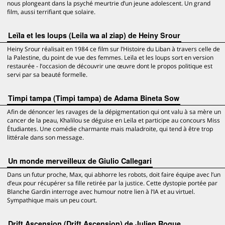
nous plongeant dans la psyché meurtrie d’un jeune adolescent. Un grand
film, aussi terrifiant que solaire.
Leïla et les loups (Leila wa al ziap) de Heiny Srour
Heiny Srour réalisait en 1984 ce film sur l’Histoire du Liban à travers celle de
la Palestine, du point de vue des femmes. Leïla et les loups sort en version
restaurée - l’occasion de découvrir une œuvre dont le propos politique est
servi par sa beauté formelle.
Timpi tampa (Timpi tampa) de Adama Bineta Sow
Afin de dénoncer les ravages de la dépigmentation qui ont valu à sa mère un
cancer de la peau, Khalilou se déguise en Leïla et participe au concours Miss
Étudiantes. Une comédie charmante mais maladroite, qui tend à être trop
littérale dans son message.
Un monde merveilleux de Giulio Callegari
Dans un futur proche, Max, qui abhorre les robots, doit faire équipe avec l’un
d’eux pour récupérer sa fille retirée par la justice. Cette dystopie portée par
Blanche Gardin interroge avec humour notre lien à l’IA et au virtuel.
Sympathique mais un peu court.
Drift Ascension (Drift Ascension) de Julien Rogue