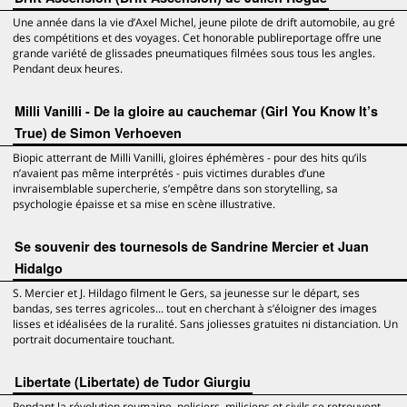
Une année dans la vie d’Axel Michel, jeune pilote de drift automobile, au gré
des compétitions et des voyages. Cet honorable publireportage offre une
grande variété de glissades pneumatiques filmées sous tous les angles.
Pendant deux heures.
Milli Vanilli - De la gloire au cauchemar (Girl You Know It’s
True) de Simon Verhoeven
Biopic atterrant de Milli Vanilli, gloires éphémères - pour des hits qu’ils
n’avaient pas même interprétés - puis victimes durables d’une
invraisemblable supercherie, s’empêtre dans son storytelling, sa
psychologie épaisse et sa mise en scène illustrative.
Se souvenir des tournesols de Sandrine Mercier et Juan
Hidalgo
S. Mercier et J. Hildago filment le Gers, sa jeunesse sur le départ, ses
bandas, ses terres agricoles... tout en cherchant à s’éloigner des images
lisses et idéalisées de la ruralité. Sans joliesses gratuites ni distanciation. Un
portrait documentaire touchant.
Libertate (Libertate) de Tudor Giurgiu
Pendant la révolution roumaine, policiers, miliciens et civils se retrouvent