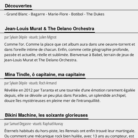
Découvertes
- Grand Blanc - Bagarre - Marie-Flore - Botibol - The Dukes
Jean-Louis Murat & The Delano Orchestra
par
Sylvain Dépée
· visuels:
Julien Mignot
Comme l’or. Comme la place que cet album aura dans une oeuvre-torrent et
dans l’oreille intime de chacun. Enfin, comme cette géographie profonde,
passée et actuelle, réelle et sublimée. Bienvenue à Babel, terrain de jeux de
Jean-Louis Murat et The Delano Orchestra.
Mina Tindle, ô capitaine, ma capitaine
par
Sylvain Dépée
· visuels:
Roch Armand
Révélée en 2012 par Taranta et une tournée d’une émotion rarement égalée
depuis, elle se dévoile un peu plus dans Parades, un splendide archipel,
douze îles mystérieuses en pleine mer de l’intranquillité.
Bikini Machine, les soixante glorieuses
par
Samuel Degasne
· visuels:
Raphaël Auvray
Éternels habitués du hors-piste, les Rennais ont enfin trouvé leur martingale.
Ou comment une mécanique rock bien huilée, avec 13 ans au compteur, est