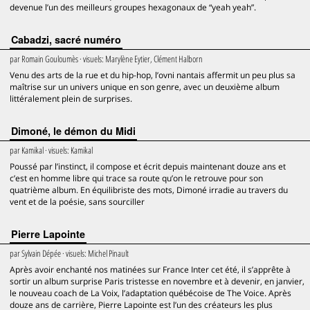
devenue l’un des meilleurs groupes hexagonaux de “yeah yeah”.
Cabadzi, sacré numéro
par
Romain Gouloumès
· visuels:
Marylène Eytier, Clément Halborn
Venu des arts de la rue et du hip-hop, l’ovni nantais affermit un peu plus sa
maîtrise sur un univers unique en son genre, avec un deuxième album
littéralement plein de surprises.
Dimoné, le démon du Midi
par
Kamikal
· visuels:
Kamikal
Poussé par l’instinct, il compose et écrit depuis maintenant douze ans et
c’est en homme libre qui trace sa route qu’on le retrouve pour son
quatrième album. En équilibriste des mots, Dimoné irradie au travers du
vent et de la poésie, sans sourciller
Pierre Lapointe
par
Sylvain Dépée
· visuels:
Michel Pinault
Après avoir enchanté nos matinées sur France Inter cet été, il s’apprête à
sortir un album surprise Paris tristesse en novembre et à devenir, en janvier,
le nouveau coach de La Voix, l’adaptation québécoise de The Voice. Après
douze ans de carrière, Pierre Lapointe est l’un des créateurs les plus