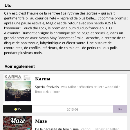
Uto
Ça y est, c'est l'heure de la rentrée ! Le rythme des sorties – qui avait
gentiment faibli au cœur de l'été – reprend de plus belle... Et comme promis :
après une pause estivale, Magic est de retour avec son hebdo #25 ! À
l'honneur : Touch the Lock, le premier album du duo francilien UTO !
Alexandra Dumont en signe la chronique pleine page et recueille, dans un
grand entretien avec Neysa May Barnett et Émile Larroche, la recette de ce
disque de pop tordue, labyrinthique et électrisante. Une histoire de
contraintes, de conflits intérieurs, de chimie et... de petits cailloux polis
pendant plusieurs mois.
voir également
Karma
Spécial festivals
· wax tailor · sébastien tellier · woodkid ·
limp bizkit · korn
#5
0 €
2013-09
Maze
De la nécessité du féminisme
· caribou · sébastien tellier ·