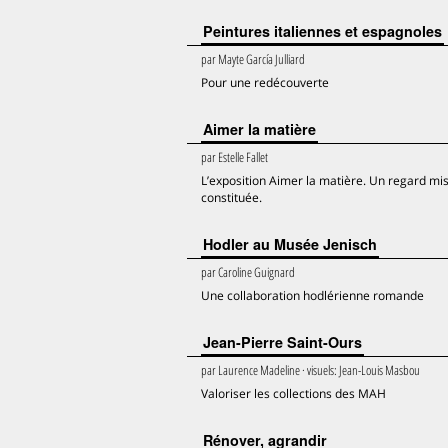
Peintures italiennes et espagnoles
par
Mayte García Julliard
Pour une redécouverte
Aimer la matière
par
Estelle Fallet
L’exposition Aimer la matière. Un regard mis
constituée.
Hodler au Musée Jenisch
par
Caroline Guignard
Une collaboration hodlérienne romande
Jean-Pierre Saint-Ours
par
Laurence Madeline
· visuels:
Jean-Louis Masbou
Valoriser les collections des MAH
Rénover, agrandir