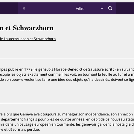
en et Schwarzhorn
 de Lauterbrunnen et Schwarzhorn
lpes publié en 1779, le genevois Horace-Bénédict de Saussure écrit : «en suivant
copie les objets exactement comme il les voit, en tournant la feuille au fur et à 
de son oeuvre veulent se faire une idée des objets qu’il a dessinés, doivent se fig
utre alors que Genève avait toujours su ménager son indépendance, son annexion 
de département français pour près de quinze années. en dépit de ce nouveau statu
mis dans un paysage européen en tourmente, les genevois gardent la nostalgie d
toire et désormais perdue.