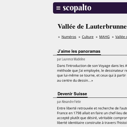
Vallée de Lauterbrunn
Numéros
Culture
MAHG
Vallée
J’aime les panoramas
par
Laurence Madeline
Dans l’introduction de son Voyage dans les A
méthode que j’ai employée, le dessinateur re
que lui-même se tourne, et ceux qui à partir 
au centre du dessin…»
Devenir Suisse
par
Alexandre Fiette
Entre liberté retrouvée et recherche de l’a
France en 1798 allait en faire un chef-lieu 
accepté plutôt que désiré, véritable compro
liberté identitaire construite à travers l’his