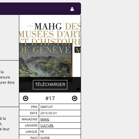
 la
mesure
urer être
#17
PRIX
GRATUIT
DATE
2015-05-01
à la
MAGAZINE
MAHG
t,
UNIVERS
CULTURE
e leur
LANGUE
FR
PAYS
SUISSE