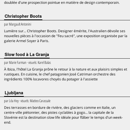
doublée d'une prospection pointue en matière de design contemporain.
Christopher Boots
par
Margault Antonini
Lumière sur... Christopher Boots. Designer émérite, l'Australien dévoile ses
nouvelles pièces à l'occasion de "Feu sacré", une exposition organisée par la
galerie Armel Soyer à Paris.
Slow food à La Granja
par
Marie Farman
· visuels:
Karel Balas
À Ibiza, l'hôtel La Granja prône le retour à la nature et aux plaisirs simples et
rustiques. En cuisine, le chef patagonien José Catriman orchestre des
ingrédients 100% locavores choyés du potager à l'assiette
Ljubljana
par
Léa Hey
· visuels:
Matteo Carassale
Des terrasses en bordure de rivière, des glaciers comme en Italie, un
centre-ville piétonnier, des pistes cyclables à gogo... la capitale de la
Slovénie est la destination slow life idéale pour flâber le temps d'un week-
end.