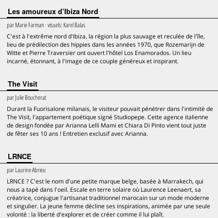
Les amoureux d’Ibiza Nord
par
Marie Farman
· visuels:
Karel Balas
C'est à l'extrême nord d'Ibiza, la région la plus sauvage et reculée de l'île,
lieu de prédilection des hippies dans les années 1970, que Rozemarijn de
Witte et Pierre Traversier ont ouvert l'hôtel Los Enamorados. Un lieu
incarné, étonnant, à l'image de ce couple généreux et inspirant.
The Visit
par
Julie Boucherat
Durant la Fuorisalone milanais, le visiteur pouvait pénétrer dans l'intimité de
The Visit, l'appartement poétique signé Studiopepe. Cette agence italienne
de design fondée par Arianna Lelli Mami et Chiara Di Pinto vient tout juste
de fêter ses 10 ans ! Entretien exclusif avec Arianna.
LRNCE
par
Laurine Abrieu
LRNCE ? C'est le nom d'une petite marque belge, basée à Marrakech, qui
nous a tapé dans l'oeil. Escale en terre solaire où Laurence Leenaert, sa
créatrice, conjugue l'artisanat traditionnel marocain sur un mode moderne
et singulier. La jeune femme décline ses inspirations, animée par une seule
volonté : la liberté d'explorer et de créer comme il lui plaît.