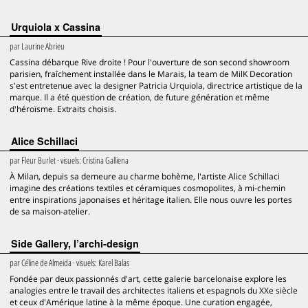
Urquiola x Cassina
par
Laurine Abrieu
Cassina débarque Rive droite ! Pour l'ouverture de son second showroom
parisien, fraîchement installée dans le Marais, la team de MilK Decoration
s'est entretenue avec la designer Patricia Urquiola, directrice artistique de la
marque. Il a été question de création, de future génération et même
d'héroïsme. Extraits choisis.
Alice Schillaci
par
Fleur Burlet
· visuels:
Cristina Galliena
À Milan, depuis sa demeure au charme bohème, l'artiste Alice Schillaci
imagine des créations textiles et céramiques cosmopolites, à mi-chemin
entre inspirations japonaises et héritage italien. Elle nous ouvre les portes
de sa maison-atelier.
Side Gallery, l’archi-design
par
Céline de Almeida
· visuels:
Karel Balas
Fondée par deux passionnés d'art, cette galerie barcelonaise explore les
analogies entre le travail des architectes italiens et espagnols du XXe siècle
et ceux d'Amérique latine à la même époque. Une curation engagée,