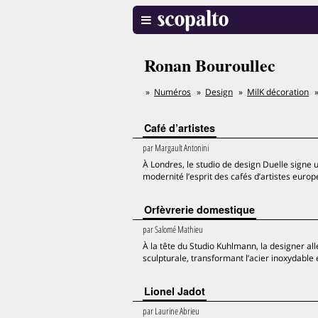
Ronan Bouroullec
Numéros
Design
MilK décoration
Café d’artistes
par
Margault Antonini
À Londres, le studio de design Duelle signe u
modernité l’esprit des cafés d’artistes europ
Orfèvrerie domestique
par
Salomé Mathieu
À la tête du Studio Kuhlmann, la designer a
sculpturale, transformant l’acier inoxydable 
Lionel Jadot
par
Laurine Abrieu