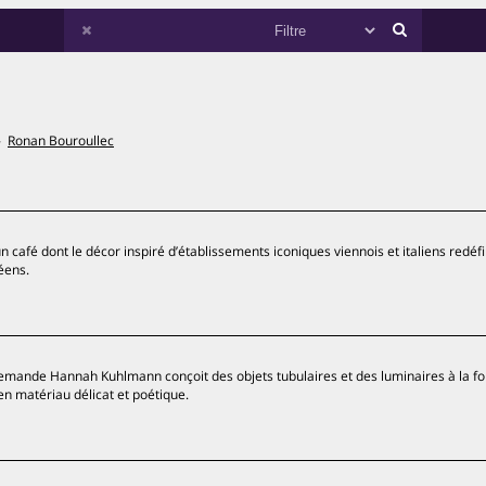
Ronan Bouroullec
n café dont le décor inspiré d’établissements iconiques viennois et italiens redéfi
éens.
llemande Hannah Kuhlmann conçoit des objets tubulaires et des luminaires à la f
en matériau délicat et poétique.