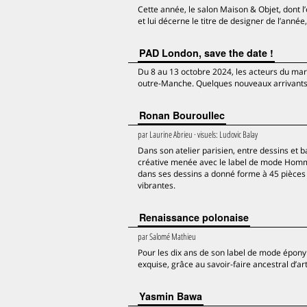
Cette année, le salon Maison & Objet, dont l’
et lui décerne le titre de designer de l’année
PAD London, save the date !
Du 8 au 13 octobre 2024, les acteurs du ma
outre-Manche. Quelques nouveaux arrivants
Ronan Bouroullec
par
Laurine Abrieu
· visuels:
Ludovic Balay
Dans son atelier parisien, entre dessins et ba
créative menée avec le label de mode Homme P
dans ses dessins a donné forme à 45 pièces 
vibrantes.
Renaissance polonaise
par
Salomé Mathieu
Pour les dix ans de son label de mode éponym
exquise, grâce au savoir-faire ancestral d’ar
Yasmin Bawa