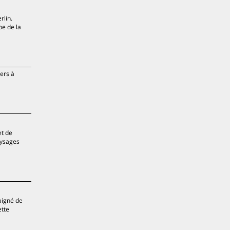
rlin.
be de la
ners à
et de
aysages
aigné de
ette