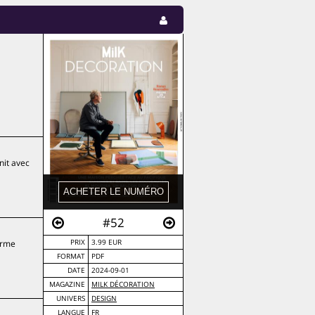
nit avec
#52
orme
PRIX
3.99 EUR
FORMAT
PDF
DATE
2024-09-01
MAGAZINE
MILK DÉCORATION
UNIVERS
DESIGN
LANGUE
FR