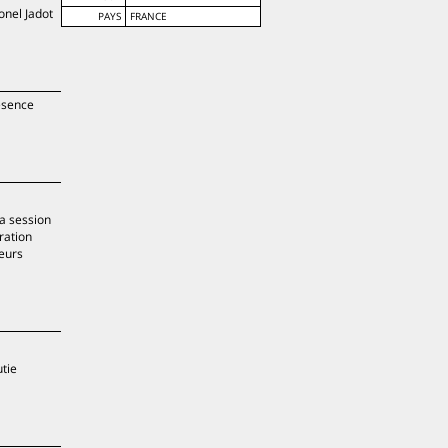
onel Jadot
PAYS
FRANCE
ésence
la session
ration
leurs
utie