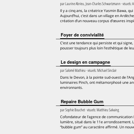
par
Laurine Abrieu, Jean-Charles Schwartzmann
· visuels:
A
Il y a cinq ans, la créatrice Yasmin Bawa, qui
Aujourd’hui, c’est dans un village en Ardèche
création d’un nouveau corpus d’œuvres inspir
Foyer de convivialité
C’est une tendance qui persiste et qui signe,
pousser toujours plus loin l’esthétique de le
Le design en campagne
par
Salomé Mathieu
· visuels:
Michael Sinclair
Dans le Devon, à la pointe sud-ouest de l’An
luminaires Pinch, ont métamorphosé une anc
environnants.
Repaire Bubble Gum
par
Sophie Bouchet
· visuels:
Matthieu Salvaing
Cofondateur de l’agence de communication 
lumière, situé dans le 11e arrondissement. 
“bubble gum” au caractère affirmé. Un nouve