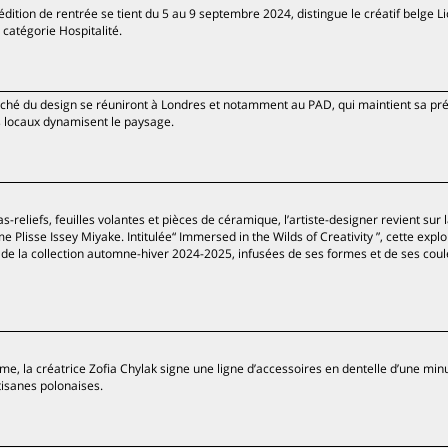
édition de rentrée se tient du 5 au 9 septembre 2024, distingue le créatif belge Li
, catégorie Hospitalité.
rché du design se réuniront à Londres et notamment au PAD, qui maintient sa pr
 locaux dynamisent le paysage.
s-reliefs, feuilles volantes et pièces de céramique, l’artiste-designer revient sur 
lisse Issey Miyake. Intitulée“ Immersed in the Wilds of Creativity ”, cette explo
de la collection automne-hiver 2024-2025, infusées de ses formes et de ses cou
e, la créatrice Zofia Chylak signe une ligne d’accessoires en dentelle d’une min
tisanes polonaises.