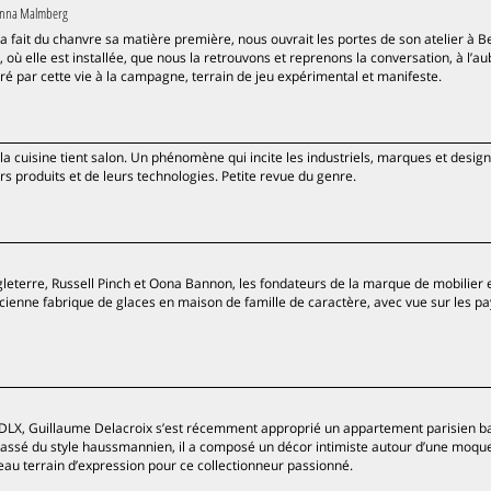
nna Malmberg
 a fait du chanvre sa matière première, nous ouvrait les portes de son atelier à Be
, où elle est installée, que nous la retrouvons et reprenons la conversation, à l’au
é par cette vie à la campagne, terrain de jeu expérimental et manifeste.
 la cuisine tient salon. Un phénomène qui incite les industriels, marques et desig
urs produits et de leurs technologies. Petite revue du genre.
gleterre, Russell Pinch et Oona Bannon, les fondateurs de la marque de mobilier 
ienne fabrique de glaces en maison de famille de caractère, avec vue sur les p
DLX, Guillaume Delacroix s’est récemment approprié un appartement parisien b
Lassé du style haussmannien, il a composé un décor intimiste autour d’une moqu
au terrain d’expression pour ce collectionneur passionné.