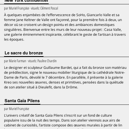
New York confidentiel
par
Muriel Françoise
· visuels:
Clément Pascal
À quelques enjambées de l’effervescence de SoHo, Giancarlo Valle et sa
femme Jane Keltner de Valle ont façonné, pour la première fois à deux, un
décor où se croisent un design pointu et des ambiances domestiques
singulières. Bienvenue entre les murs de leur nouveau projet : Casa Valle,
une galerie éminemment inspirante, célébrant le geste de l’artisan à travers
les époques.
Le sacre du bronze
par
Marie Farman
· visuels:
Pauline Chardin
Le designer et sculpteur Guillaume Bardet, qui a fait du bronze son matériau
de prédilection, signe le nouveau mobilier liturgique de la cathédrale Notre-
Dame de Paris, dévoilé le 7 décembre. En parallèle, il présente à la galerie
Kreo ses nouvelles œuvres, denses et primitives, pensées dans la quiétude
de son atelier situé à Dieulefit, dans la Drôme.
Santa Gaïa Pilens
par
Muriel Françoise
L’univers créatif de Santa Gaïa Pilens s’inscrit sur un fond de culture
populaire issu de la nuit des temps. Dans son atelier viennois aux airs de
cabinet de curiosités, l’artiste compose des œuvres murales à partir de lin