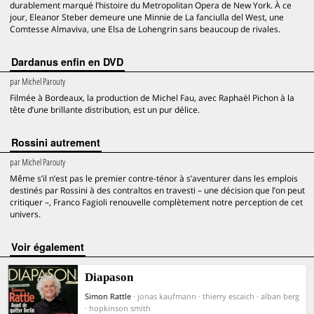
durablement marqué l’histoire du Metropolitan Opera de New York. À ce
jour, Eleanor Steber demeure une Minnie de La fanciulla del West, une
Comtesse Almaviva, une Elsa de Lohengrin sans beaucoup de rivales.
Dardanus enfin en DVD
par
Michel Parouty
Filmée à Bordeaux, la production de Michel Fau, avec Raphaël Pichon à la
tête d’une brillante distribution, est un pur délice.
Rossini autrement
par
Michel Parouty
Même s’il n’est pas le premier contre-ténor à s’aventurer dans les emplois
destinés par Rossini à des contraltos en travesti – une décision que l’on peut
critiquer –, Franco Fagioli renouvelle complètement notre perception de cet
univers.
voir également
Diapason
Simon Rattle
· jonas kaufmann · thierry escaich · alban berg
· hopkinson smith