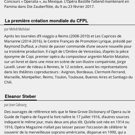
Concours « Operalia », au Mexique. L’Opéra Bastille l’attend maintenant en
Pamina dans Die Zauberflöte, du 9 au 23 février 2017.
La première création mondiale du CFPL
par
Mehdi Mahdavi
Après les tournées d’Il viaggio a Reims (2008-2010) et Les Caprices de
Marianne (2014-2016), le Centre Français de Promotion Lyrique, présidé par
Raymond Duffaut, a choisi de passer commande d’une oeuvre nouvelle pour
sa troisième production. Il s’agit de L’Ombre de Venceslao, d’après la pièce
éponyme de Copi, premier opéra du compositeur argentin Martin Matalon,
sur un livret et dans une mise en scène de son illustre compatriote, Jorge
Lavelli. Lever de rideau à Rennes, le 12 octobre, avant les représentations
dans les théâtres coproducteurs : Avignon, Bordeaux, Clermont-Ferrand,
Marseille, Montpellier, Reims, Toulon, Toulouse, Buenos Aires et Santiago du
Chili.
Eleanor Steber
par
Jean Cabourg
Des ouvrages de référence tels que le New Grove Dictionary of Opera ou le
Guide de l’opéra de Fayard la font naître le 17 juillet 1916, d’autres sources
indiquent le même jour, mais deux ans plus tôt. Qu’elle soit née en 1914 ou
1916, Opéra Magazine n’allait pas laisser passer l’occasion de célébrer le
souvenir de la merveilleuse soprano américaine, disparue en 1990, qui a