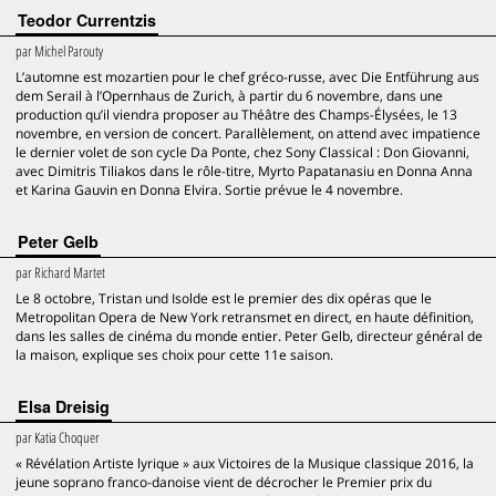
Teodor Currentzis
par
Michel Parouty
L’automne est mozartien pour le chef gréco-russe, avec Die Entführung aus
dem Serail à l’Opernhaus de Zurich, à partir du 6 novembre, dans une
production qu’il viendra proposer au Théâtre des Champs-Élysées, le 13
novembre, en version de concert. Parallèlement, on attend avec impatience
le dernier volet de son cycle Da Ponte, chez Sony Classical : Don Giovanni,
avec Dimitris Tiliakos dans le rôle-titre, Myrto Papatanasiu en Donna Anna
et Karina Gauvin en Donna Elvira. Sortie prévue le 4 novembre.
Peter Gelb
par
Richard Martet
Le 8 octobre, Tristan und Isolde est le premier des dix opéras que le
Metropolitan Opera de New York retransmet en direct, en haute définition,
dans les salles de cinéma du monde entier. Peter Gelb, directeur général de
la maison, explique ses choix pour cette 11e saison.
Elsa Dreisig
par
Katia Choquer
« Révélation Artiste lyrique » aux Victoires de la Musique classique 2016, la
jeune soprano franco-danoise vient de décrocher le Premier prix du