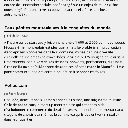
encore de l’innovation sociale, ont échangé sur un enjeu de taille : « Une
nouvelle génération arrive au pouvoir, saura-t-elle faire les choses
autrement ? ».
Deux pépites montréalaises à la conquêtes du monde
par
Nathalie Lesage
À l’heure où les start-ups y foisonnent (entre 1 600 et 2 000 sont recensées),
l’écosystème montréalais est plus que jamais favorable à la multiplication
d’entreprises pionnières dans leur domaine. Portée par une diversité
culturelle et une créativité exacerbées, la ville aux 375 bougies brille aussi à
l’international par la voix de ses fleurons innovants, performants, disruptifs.
Circo de Bakuza et PixMob sont deux de ces pépites made in Montréal. Leur
point commun : un talent certain pour faire frissonner les foules…
Potloc.com
par
Annie Bourque
Une idée, deux Français. Et trois années plus tard, une fulgurante réussite.
Celle de potloc.com, la start-up montréalaise qui est en train de
révolutionner le commerce du détail à travers le monde en permettant aux
citoyens de choisir eux-mêmes le commerce qu’ils veulent voir s’installer
dans leur quartier.