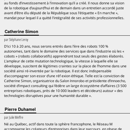
au fonds d’investissement à l’innovation qu’il a créé. Il nous donne sa vision
de la robotique d’aujourd’hui et de demain dans un entretien accordé juste
avant d’être élu député de la République sous l’étiquette « En marche »,
mandat pour lequel il a quitté l’intégralité de ses activités professionnelles.
Catherine Simon
par
Stéphane Leroy
D’ici 10 à 20 ans, nous serons entrés dans l’ère des robots 100 %
autonomes, tant dans le domaine des services que dans l’industrie où les «
cobots » (robots collaboratifs) apprendront tout seuls des gestes élaborés.
L’ampleur de cette mutation technologique, la vitesse à laquelle elle se
développe, suscitent de légitimes craintes sur la place de l’homme dans une
société ainsi ré-inventée par la robotique. Il est donc indispensable
d’accompagner son essor d’une réf exion éthique. Telle est la conviction de
Catherine Simon, organisatrice du Salon Innorobo et présidente d’Innoecho,
société d’impact consulting qui fédère un large écosystème d’affaires (3 500
entreprises robotiques, près de 10 000 leaders et décideurs) autour « des
technologies disruptives pour une humanité durable ».
Pierre Duhamel
par
Julie Meffre
Né au Québec, actif dans toute la sphère francophone, le Réseau M
accompagne les créateurs d’entreprises dans leur parcours, en phase de