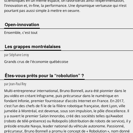
scientifiques en un même espace, on favoriserait ainsi l’expérimentation,
l’innovation et, in-fine, la performance. Une dynamique vertueuse qui n’est
pourtant pas aussi simple à mettre en oeuvre.
Open-innovation
Ensemble, c'est tout
Les grappes montréalaises
par
Stéphane Leroy
Grands crus de l'économie québécoise
Êtes-vous prêts pour la “robolution” ?
par
Jean-Paul Rey
Multi-entrepreneur international, Bruno Bonnell, aura été pionnier dans le
jeu vidéo en créant Infograme, puis précurseur dans le numérique en
fondant Infonie, premier fournisseur d’accès Internet en France. En 2017,
c’est l’un des chefs de fi le de la filière robotique française, dont Lyon, ville
jumelée à Montréal, est devenue, sous son impulsion, le pôle d’excellence. Il
y a ouvert le premier Salon Innorobo, créé des sociétés telles qu’Awabot
(robots de télé-présence) ou Robopolis (distribution de robots de service), il y
préside ensuite Navya, leader national du véhicule autonome. Passionné,
précurseur, Bruno Bonnell a promu le concept de « Robolution », nom donné