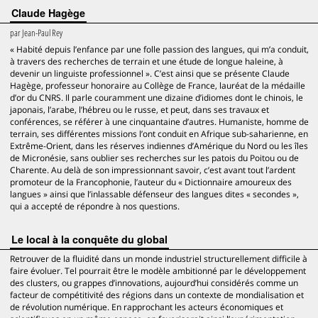
Claude Hagège
par
Jean-Paul Rey
« Habité depuis l’enfance par une folle passion des langues, qui m’a conduit,
à travers des recherches de terrain et une étude de longue haleine, à
devenir un linguiste professionnel ». C’est ainsi que se présente Claude
Hagège, professeur honoraire au Collège de France, lauréat de la médaille
d’or du CNRS. Il parle couramment une dizaine d’idiomes dont le chinois, le
japonais, l’arabe, l’hébreu ou le russe, et peut, dans ses travaux et
conférences, se référer à une cinquantaine d’autres. Humaniste, homme de
terrain, ses différentes missions l’ont conduit en Afrique sub-saharienne, en
Extrême-Orient, dans les réserves indiennes d’Amérique du Nord ou les îles
de Micronésie, sans oublier ses recherches sur les patois du Poitou ou de
Charente. Au delà de son impressionnant savoir, c’est avant tout l’ardent
promoteur de la Francophonie, l’auteur du « Dictionnaire amoureux des
langues » ainsi que l’inlassable défenseur des langues dites « secondes »,
qui a accepté de répondre à nos questions.
Le local à la conquête du global
Retrouver de la fluidité dans un monde industriel structurellement difficile à
faire évoluer. Tel pourrait être le modèle ambitionné par le développement
des clusters, ou grappes d’innovations, aujourd’hui considérés comme un
facteur de compétitivité des régions dans un contexte de mondialisation et
de révolution numérique. En rapprochant les acteurs économiques et