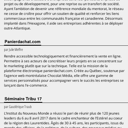
projet ou de développement, pour une reprise ou un transfert de société.
Ayant l’ambition de devenir une référence mondiale du mentorat, le réseau
ne cesse de croître pour offrir un soutien de qualité et renforcer les liens
commerciaux entre les communautés française et canadienne. Désormais
implanté dans l’Hexagone, il aide ses entreprises adhérentes à se déployer
outre-Atlantique.
Panierdachat.com
par
Julie Meffre
Rendre accessible technologiquement et financièrement la vente en ligne.
Permettre à ses acteurs de concrétiser leurs projets en se concentrant sur
le marketing plutôt que sur la technique. Telle est la mission de la
plateforme électronique panierdachat.com. Créée au Québec, soutenue par
l’agence web montréalaise Chocolat Média, elle offre une gamme de
services personnalisés pour accompagner vers le succès les entreprises se
lançant dans l’e-commerce.
Séminaire Tribu 17
par
Gaudérique Traub
L’Institut du Nouveau Monde a réussi le pari de réunir plus de 120 jeunes
leaders du 6 au 8 avril 2017 dans le cadre enchanteur de l’Estérel au coeur
de la région des Laurentides. Âgés de 30 à 45 ans, les participants, issus du
monde des affaires, de la politique, de la culture, des nouveaux médias ou