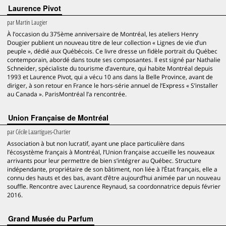
Laurence Pivot
par
Martin Laugier
À l’occasion du 375ème anniversaire de Montréal, les ateliers Henry
Dougier publient un nouveau titre de leur collection « Lignes de vie d’un
peuple », dédié aux Québécois. Ce livre dresse un fidèle portrait du Québec
contemporain, abordé dans toute ses composantes. Il est signé par Nathalie
Schneider, spécialiste du tourisme d’aventure, qui habite Montréal depuis
1993 et Laurence Pivot, qui a vécu 10 ans dans la Belle Province, avant de
diriger, à son retour en France le hors-série annuel de l’Express « S’installer
au Canada ». ParisMontréal l’a rencontrée.
Union Française de Montréal
par
Cécile Lazartigues-Chartier
Association à but non lucratif, ayant une place particulière dans
l’écosystème français à Montréal, l’Union française accueille les nouveaux
arrivants pour leur permettre de bien s’intégrer au Québec. Structure
indépendante, propriétaire de son bâtiment, non liée à l’État français, elle a
connu des hauts et des bas, avant d’être aujourd’hui animée par un nouveau
souffle. Rencontre avec Laurence Reynaud, sa coordonnatrice depuis février
2016.
Grand Musée du Parfum