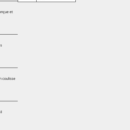
onçue et
es
n coulisse
il