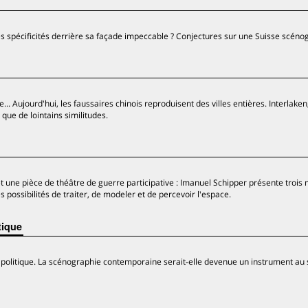
 ses spécificités derrière sa façade impeccable ? Conjectures sur une Suisse scéno
 Aujourd'hui, les faussaires chinois reproduisent des villes entières. Interlaken
 que de lointains similitudes.
 une pièce de théâtre de guerre participative : Imanuel Schipper présente trois
 possibilités de traiter, de modeler et de percevoir l'espace.
tique
u politique. La scénographie contemporaine serait-elle devenue un instrument au 