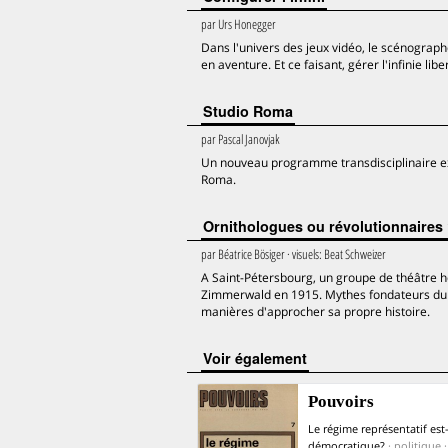
par
Urs Honegger
Dans l'univers des jeux vidéo, le scénographe
en aventure. Et ce faisant, gérer l'infinie libe
Studio Roma
par
Pascal Janovjak
Un nouveau programme transdisciplinaire exp
Roma.
Ornithologues ou révolutionnaires
par
Béatrice Bösiger
· visuels:
Beat Schweizer
A Saint-Pétersbourg, un groupe de théâtre he
Zimmerwald en 1915. Mythes fondateurs du c
manières d'approcher sa propre histoire.
voir également
Pouvoirs
Le régime représentatif est-
démocratique?
· politique ·