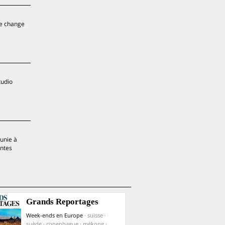
 se change
tudio
éunie à
entes
Grands Reportages
Week-ends en Europe
· suisse ·
suède · copenhague · mékong ·