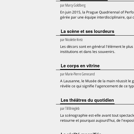
par
Marcy Goldberg
En juin 2015, la Prague Quadriennal of Perfo
gérée par une équipe interdisciplinaire, qui d
La scène et ses lourdeurs
par
Nicolette Kretz
Les décors sont en général l'élément le plus 
institutions et dans les souvenirs.
Le corps en vitrine
par
Marie-Pierre Genecand
A Lausanne, le Musée de la main réussit le g
révèle ce qui signifie l'agencement de ce typ
Les théâtres du quotidien
par
Till Briegleb
La scénographie est-elle avant tout spectacle
retourne et pourquoi aujourd'hui, de l'exposi