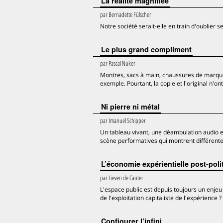
La réalité magnifiée
par
Bernadette Fülscher
Notre société serait-elle en train d'oublier
Le plus grand compliment
par
Pascal Nuker
Montres, sacs à main, chaussures de marque...
exemple. Pourtant, la copie et l'original n'ont
Ni pierre ni métal
par
Imanuel Schipper
Un tableau vivant, une déambulation audio et
scène performatives qui montrent différentes
L’économie expérientielle post-poli
par
Lieven de Cauter
L'espace public est depuis toujours un enje
de l'exploitation capitaliste de l'expérience ?
Configurer l’infini