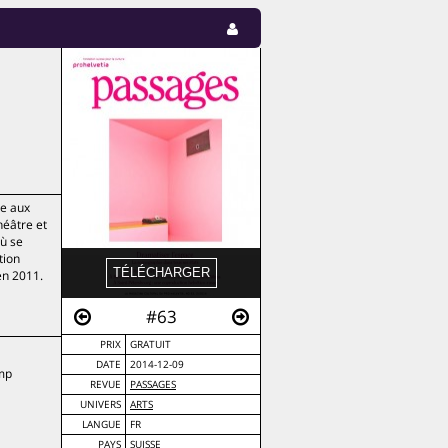
ne aux
héâtre et
où se
tion
en 2011.
#63
PRIX
GRATUIT
DATE
2014-12-09
amp
REVUE
PASSAGES
UNIVERS
ARTS
LANGUE
FR
PAYS
SUISSE