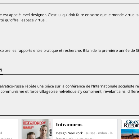
 est appelé level designer. C'est lui qui doit faire en sorte que le monde virtuel
rté qu'offre l'espace virtuel.
lore les rapports entre pratique et recherche. Bilan de la première année de S
 ?
lvético-russe répète une pièce sur la conférence de l'Internationale socialiste r
ommunisme et farce villageoise helvétique s'y combinent, révélant ainsi différ
Intramuros
il
Design New York
· suisse · milan · le
 suisse ·
havre · oslo · pierre vanni