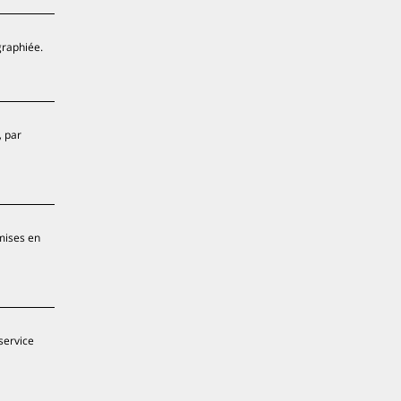
graphiée.
, par
 mises en
service