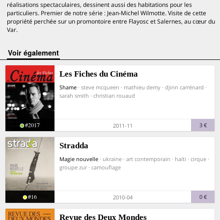
réalisations spectaculaires, dessinent aussi des habitations pour les
particuliers. Premier de notre série : Jean-Michel Wilmotte. Visite de cette
propriété perchée sur un promontoire entre Flayosc et Salernes, au cœur du
Var.
voir également
Les Fiches du Cinéma
Shame
· steve mcqueen · mathieu demy · djinn carrénard ·
sarah smith · christian rouaud
#2017
3 €
2011-11
Stradda
Magie nouvelle
· ukraine · art contemporain · haïti · cirque ·
groupe zur · camouflage
#16
0 €
2010-04
Revue des Deux Mondes