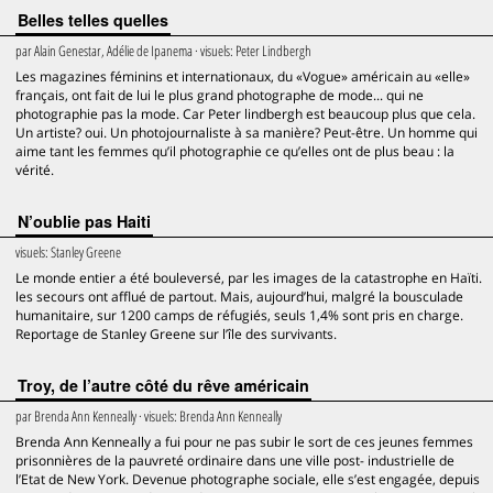
Belles telles quelles
par
Alain Genestar, Adélie de Ipanema
· visuels:
Peter Lindbergh
Les magazines féminins et internationaux, du «Vogue» américain au «elle»
français, ont fait de lui le plus grand photographe de mode... qui ne
photographie pas la mode. Car Peter lindbergh est beaucoup plus que cela.
Un artiste? oui. Un photojournaliste à sa manière? Peut-être. Un homme qui
aime tant les femmes qu’il photographie ce qu’elles ont de plus beau : la
vérité.
N’oublie pas Haiti
visuels:
Stanley Greene
Le monde entier a été bouleversé, par les images de la catastrophe en Haïti.
les secours ont afflué de partout. Mais, aujourd’hui, malgré la bousculade
humanitaire, sur 1200 camps de réfugiés, seuls 1,4% sont pris en charge.
Reportage de Stanley Greene sur l’île des survivants.
Troy, de l’autre côté du rêve américain
par
Brenda Ann Kenneally
· visuels:
Brenda Ann Kenneally
Brenda Ann Kenneally a fui pour ne pas subir le sort de ces jeunes femmes
prisonnières de la pauvreté ordinaire dans une ville post- industrielle de
l’Etat de New York. Devenue photographe sociale, elle s’est engagée, depuis