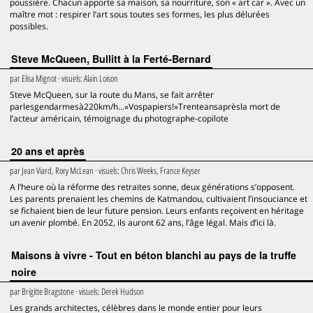
poussière. Chacun apporte sa maison, sa nourriture, son « art car ». Avec un
maître mot : respirer l’art sous toutes ses formes, les plus délurées
possibles.
Steve McQueen, Bullitt à la Ferté-Bernard
par
Elisa Mignot
· visuels:
Alain Loison
Steve McQueen, sur la route du Mans, se fait arrêter
parlesgendarmesà220km/h...«Vospapiers!»Trenteansaprèsla mort de
l’acteur américain, témoignage du photographe-copilote
20 ans et après
par
Jean Viard, Rory McLean
· visuels:
Chris Weeks, France Keyser
A l’heure où la réforme des retraites sonne, deux générations s’opposent.
Les parents prenaient les chemins de Katmandou, cultivaient l’insouciance et
se fichaient bien de leur future pension. Leurs enfants reçoivent en héritage
un avenir plombé. En 2052, ils auront 62 ans, l’âge légal. Mais d’ici là.
Maisons à vivre - Tout en béton blanchi au pays de la truffe
noire
par
Brigitte Bragstone
· visuels:
Derek Hudson
Les grands architectes, célèbres dans le monde entier pour leurs