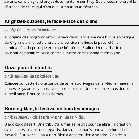
six ans, dans un grand projet documentaire sur Troy. Ses photos montrent la
détresse de celles qui n’ont que l’amour pour s’évader.
Kirghizes-ouzbeks, le face-à-face des clans
par
Régis Genté
· visuels:
William Daniels
A l’origine des pogroms anti-Ouzbeks dans l’ancienne république soviétique
du Kirghizistan, la lutte entre clans politico-mafieux, la pauvreté, la
criminalité et la politique ethnique héritée de Staline. Une barbarie qui
pourrait déstabiliser l’Asie centrale. Notre correspondant témoigne.
Gaza, jeux et interdits
par
Clarence Gato
· visuels:
Axelle de russé
Coincée sur cette étroite bande de terre aux rivages de la Méditerranée, la
jeunesse gazaouie vit paralysée par le blocus. Une existence sous double
surveillance. Dont celle du Hamas.
Burning Man, le festival de tous les mirages
par
Alban Denoyel, Nicolas Fauchier-Magnan
· visuels:
Mi Zhou
Black Rock Desert. Une tribu d’allumés se réunit pour célébrer la création
sans limites, à l’abri des regards, dans un no man’s land au fin fond du
Nevada. Sur place, il n’y a rien. Rien à acheter, rien à vendre. Rien de la