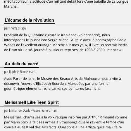
méditation sur la solitude d’un militant défait lors d’une bataille de La Longue
Marche.
L’écume de la révolution
par
Thomas Flagel
Profitant de la Quinzaine culturelle iranienne (voir encadré), nous
interrogeons le journaliste Serge Michel. Auteur avec le photographe Paolo
Woods de l’excellent ouvrage Marche sur mes yeux, il livre un portrait inédit
de l’Iran où il a sé- journé à plusieurs reprises, de 1998 à 2009. Interview.
Au-delà du carré
par
Raphaël Zimmermann
Avec Partir de loin... le Musée des Beaux-Arts de Mulhouse nous invite à
découvrir l’œuvre d’Élisabeth Bourdon. Marquées par une forme
géométrique élémentaire, le carré, ses peintures fascinent.
Melissmell Like Teen Spirit
par
Emmanuel Dosda
· visuels:
Yann Orhan
Melissmell, chanteuse à la voix rauque inspirée par Arthur Rimbaud comme
par Mano Solo, a fait ses armes à Strasbourg où elle revient le temps d’un
concert au festival des Artefacts. Questions à une artiste qui aime « faire