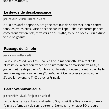
sonner les mots ».
Le devoir de désobéissance
par
Lisa Vallin
· visuels:
Hugues Roualdes
2 500 ans après Sophocle, Antigone continue de se dresser, seule contre
tous, les mains nues. Mise en scène par Philippe Flahaut et portée par des
comédiens “différents”, cette version du mythe, toute en poésie, brûle d’une
vérité poignante.
Passage de témoin
par
Marie-Aude Hemmerlé
Pour leur 22e édition, Les Giboulées de la marionnette s’ouvrent à la
pluralité de la création française et internationale : marionnettes à fil, à
gaine, théâtre de papier, d’ombres ou d’objets... tout en offrant la part belle
aux compagnies alsaciennes (Tohu-Bohu, Alice Laloy et sa compagnie
S’appelle reviens, le Théâtre de la Fringale).
Beethovenomaniaque
par
Hervé Lévy
· visuels:
Benjamin de Diesbach
Le pianiste français François-Frédéric Guy considère Beethoven comme «
l’alpha et l’oméga » de son répertoire. Démonstration avec l’Orchestre