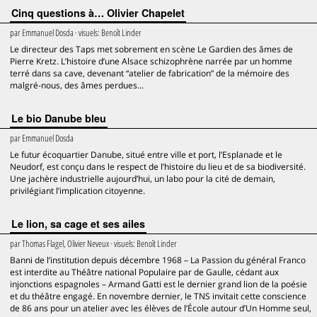
Cinq questions à… Olivier Chapelet
par
Emmanuel Dosda
· visuels:
Benoît Linder
Le directeur des Taps met sobrement en scène Le Gardien des âmes de
Pierre Kretz. L’histoire d’une Alsace schizophrène narrée par un homme
terré dans sa cave, devenant “atelier de fabrication” de la mémoire des
malgré-nous, des âmes perdues...
Le bio Danube bleu
par
Emmanuel Dosda
Le futur écoquartier Danube, situé entre ville et port, l’Esplanade et le
Neudorf, est conçu dans le respect de l’histoire du lieu et de sa biodiversité.
Une jachère industrielle aujourd’hui, un labo pour la cité de demain,
privilégiant l’implication citoyenne.
Le lion, sa cage et ses ailes
par
Thomas Flagel, Olivier Neveux
· visuels:
Benoît Linder
Banni de l’institution depuis décembre 1968 – La Passion du général Franco
est interdite au Théâtre national Populaire par de Gaulle, cédant aux
injonctions espagnoles – Armand Gatti est le dernier grand lion de la poésie
et du théâtre engagé. En novembre dernier, le TNS invitait cette conscience
de 86 ans pour un atelier avec les élèves de l’École autour d’Un Homme seul,