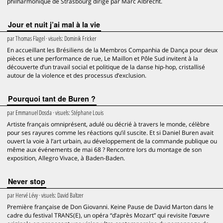
philharmonique de Strasbourg dirigé par Marc Albrecht.
Jour et nuit j’ai mal à la vie
par
Thomas Flagel
· visuels:
Dominik Fricker
En accueillant les Brésiliens de la Membros Companhia de Dança pour deux
pièces et une performance de rue, Le Maillon et Pôle Sud invitent à la
découverte d’un travail social et politique de la danse hip-hop, cristallisé
autour de la violence et des processus d’exclusion.
Pourquoi tant de Buren ?
par
Emmanuel Dosda
· visuels:
Stéphane Louis
Artiste français omniprésent, adulé ou décrié à travers le monde, célèbre
pour ses rayures comme les réactions qu’il suscite. Et si Daniel Buren avait
ouvert la voie à l’art urbain, au développement de la commande publique ou
même aux événements de mai 68 ? Rencontre lors du montage de son
exposition, Allegro Vivace, à Baden-Baden.
Never stop
par
Hervé Lévy
· visuels:
David Baltzer
Première française de Don Giovanni. Keine Pause de David Marton dans le
cadre du festival TRANS(E), un opéra “d’après Mozart” qui revisite l’œuvre