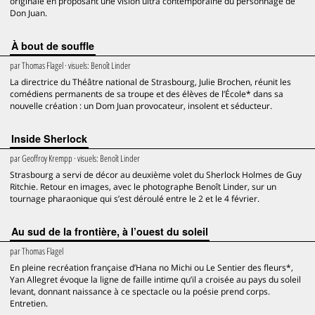
originale en proposant une vision ultra contemporaine du personnage de
Don Juan.
À bout de souffle
par
Thomas Flagel
· visuels:
Benoît Linder
La directrice du Théâtre national de Strasbourg, Julie Brochen, réunit les
comédiens permanents de sa troupe et des élèves de l’École* dans sa
nouvelle création : un Dom Juan provocateur, insolent et séducteur.
Inside Sherlock
par
Geoffroy Krempp
· visuels:
Benoît Linder
Strasbourg a servi de décor au deuxième volet du Sherlock Holmes de Guy
Ritchie. Retour en images, avec le photographe Benoît Linder, sur un
tournage pharaonique qui s’est déroulé entre le 2 et le 4 février.
Au sud de la frontière, à l’ouest du soleil
par
Thomas Flagel
En pleine recréation française d’Hana no Michi ou Le Sentier des fleurs*,
Yan Allegret évoque la ligne de faille intime qu’il a croisée au pays du soleil
levant, donnant naissance à ce spectacle ou la poésie prend corps.
Entretien.