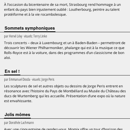
À l’occasion du bicentenaire de sa mort, Strasbourg rend hommage à un
enfant du pays bien injustement oublié : Loutherbourg, peintre au talent
protéiforme et à la vie rocambolesque.
Sommets symphoniques
par
Hervé Lévy
· visuels:
Terry Linke
Trois concerts – deux à Luxembourg et un à Baden-Baden – permettront de
découvrir les Wiener Philharmoniker, phalange qui est à la musique ce que
Rolls-Royce est à la voiture, dans des programmes d’un classicisme de bon
aloi.
En sel !
par
Emmanuel Dosda
· visuels:
Jorge Peris
Les sculptures de sel et autres objets ou dessins de Jorge Peris entrent en
résonance avec l’histoire du Pays de Montbéliard au Musée du Château des
ducs de Wurtemberg qui les accueille. Présentation d’une expo où la nature
est envahissante.
Jolis mômes
par
Dorothée Lachmann
Avec une cinquantaine de rendez-vous, Momix offre un tour d’horizon des