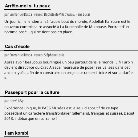
Arrête-moi si tu peux
par
Emmanuel Dosda
· visuels:
Baptiste de Ville d’Avray, Hans Lucas
Un jour ici, le lendemain à l’autre bout du monde, Abdellah Karroum est le
nouveau commissaire associé à La Kunsthalle de Mulhouse. Portrait d’un
homme posé... qui ne tient pas en place.
Cas d’école
par
Emmanuel Dosda
· visuels:
Stéphane Louis
Après avoir beaucoup bourlingué un peu partout dans le monde, Elfi Turpin
devient directrice du Crac Alsace, heureuse de poser ses valises dans cet
ancien lycée, afin de « construire un projet sur un terri- toire et sur la durée
».
Passeport pour la culture
par
Hervé Lévy
Expérience unique, le PASS Musées est le seul dispositif de ce type
possédant un caractère transfrontalier (allemand, français et suisse). Début
2013, il débarque en Lorraine !
I am kombi