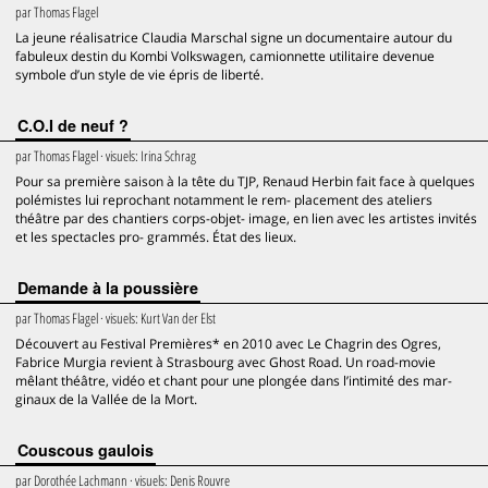
par
Thomas Flagel
La jeune réalisatrice Claudia Marschal signe un documentaire autour du
fabuleux destin du Kombi Volkswagen, camionnette utilitaire devenue
symbole d’un style de vie épris de liberté.
C.O.I de neuf ?
par
Thomas Flagel
· visuels:
Irina Schrag
Pour sa première saison à la tête du TJP, Renaud Herbin fait face à quelques
polémistes lui reprochant notamment le rem- placement des ateliers
théâtre par des chantiers corps-objet- image, en lien avec les artistes invités
et les spectacles pro- grammés. État des lieux.
Demande à la poussière
par
Thomas Flagel
· visuels:
Kurt Van der Elst
Découvert au Festival Premières* en 2010 avec Le Chagrin des Ogres,
Fabrice Murgia revient à Strasbourg avec Ghost Road. Un road-movie
mêlant théâtre, vidéo et chant pour une plongée dans l’intimité des mar-
ginaux de la Vallée de la Mort.
Couscous gaulois
par
Dorothée Lachmann
· visuels:
Denis Rouvre