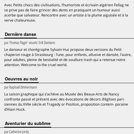
Avec Petits chocs des civilisations, l’humoriste et écrivain algérien Fellag ne
se prive pas de faire grincer des dents en pratiquant un humour aussi
acerbe que salvateur. Rencontre avec un artiste à la plume aiguisée et à la
verve chaleureuse.
Dernière danse
par
Thomas Flagel
· visuels:
Erik Damiano
Le danseur et chorégraphe Sylvain Huc propose deux versions du Petit
chaperon rouge à Strasbourg : l’une, pour enfants, allusive et dansée, l’autre,
pour adultes, pleine de bestialité et de souillure trash qui a retenue notre
attention. Welcome to the cruel world.
Oeuvres au noir
par
Raphaël Zimmermann
La saison graphique qui s’achève au Musée des Beaux-Arts de Nancy
confronte passé et présent avec des évocations de décors d’églises pari-
siennes du XVIIe siècle et Tragedy or Position, proposition contem- poraine
d’Alain Huck.
Aventurier du sublime
par
Catherine Jordy