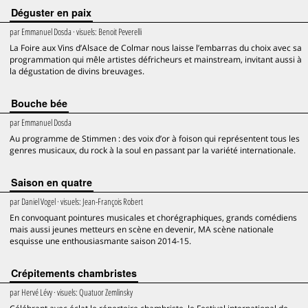
Déguster en paix
par
Emmanuel Dosda
· visuels:
Benoit Peverelli
La Foire aux Vins d’Alsace de Colmar nous laisse l’embarras du choix avec sa
programmation qui mêle artistes défricheurs et mainstream, invitant aussi à
la dégustation de divins breuvages.
Bouche bée
par
Emmanuel Dosda
Au programme de Stimmen : des voix d’or à foison qui représentent tous les
genres musicaux, du rock à la soul en passant par la variété internationale.
Saison en quatre
par
Daniel Vogel
· visuels:
Jean-François Robert
En convoquant pointures musicales et chorégraphiques, grands comédiens
mais aussi jeunes metteurs en scène en devenir, MA scène nationale
esquisse une enthousiasmante saison 2014-15.
Crépitements chambristes
par
Hervé Lévy
· visuels:
Quatuor Zemlinsky