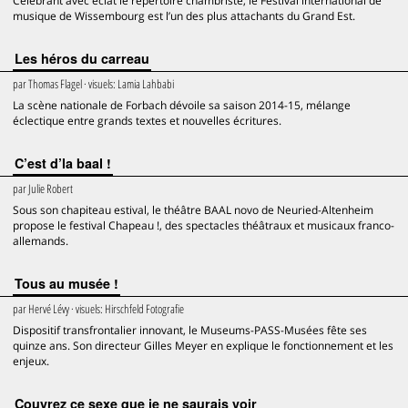
Célébrant avec éclat le répertoire chambriste, le Festival international de
musique de Wissembourg est l’un des plus attachants du Grand Est.
Les héros du carreau
par
Thomas Flagel
· visuels:
Lamia Lahbabi
La scène nationale de Forbach dévoile sa saison 2014-15, mélange
éclectique entre grands textes et nouvelles écritures.
C’est d’la baal !
par
Julie Robert
Sous son chapiteau estival, le théâtre BAAL novo de Neuried-Altenheim
propose le festival Chapeau !, des spectacles théâtraux et musicaux franco-
allemands.
Tous au musée !
par
Hervé Lévy
· visuels:
Hirschfeld Fotografie
Dispositif transfrontalier innovant, le Museums-PASS-Musées fête ses
quinze ans. Son directeur Gilles Meyer en explique le fonctionnement et les
enjeux.
Couvrez ce sexe que je ne saurais voir