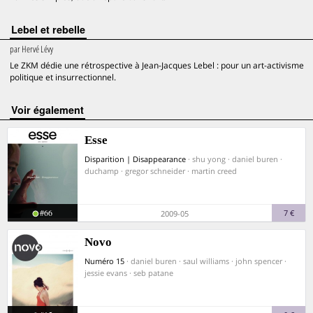
Lebel et rebelle
par
Hervé Lévy
Le ZKM dédie une rétrospective à Jean-Jacques Lebel : pour un art-activisme
politique et insurrectionnel.
voir également
Esse
Disparition | Disappearance
· shu yong · daniel buren ·
duchamp · gregor schneider · martin creed
#66
7 €
2009-05
Novo
Numéro 15
· daniel buren · saul williams · john spencer ·
jessie evans · seb patane