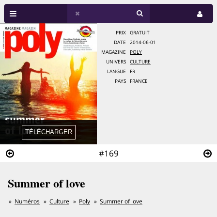
PRIX
GRATUIT
DATE
2014-06-01
MAGAZINE
POLY
UNIVERS
CULTURE
LANGUE
FR
PAYS
FRANCE
#169
Summer of love
Numéros
Culture
Poly
Summer of love