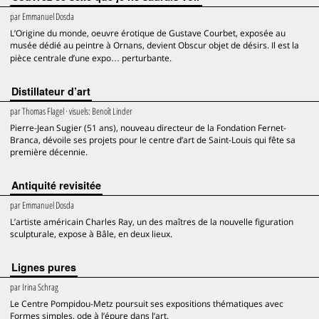
par
Emmanuel Dosda
L’Origine du monde, oeuvre érotique de Gustave Courbet, exposée au
musée dédié au peintre à Ornans, devient Obscur objet de désirs. Il est la
pièce centrale d’une expo… perturbante.
Distillateur d’art
par
Thomas Flagel
· visuels:
Benoît Linder
Pierre-Jean Sugier (51 ans), nouveau directeur de la Fondation Fernet-
Branca, dévoile ses projets pour le centre d’art de Saint-Louis qui fête sa
première décennie.
Antiquité revisitée
par
Emmanuel Dosda
L’artiste américain Charles Ray, un des maîtres de la nouvelle figuration
sculpturale, expose à Bâle, en deux lieux.
Lignes pures
par
Irina Schrag
Le Centre Pompidou-Metz poursuit ses expositions thématiques avec
Formes simples, ode à l’épure dans l’art.