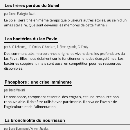
Les frères perdus du Soleil
par
Simon Portegies Zwart
Le Soleil serait né en même temps que plusieurs autres étoiles, au sein d'un
amas stellaire. Que sont devenus les membres de cette fratrie ?
Les bactéries du lac Pavin
par
A.-C. Lehours, J.-F. Carrias, C. Amblard, T. Sime-Ngando, G. Fonty
Des communautés microbiennes originales vivent dans les profondeurs du
lac Pavin. Elles nous éclairent sur le fonctionnement des écosystèmes. Les
bactéries coopèrent, mais sont aussi en compétition pour les ressources
disponibles.
Phosphore : une crise imminente
par
David Vaccari
Le phosphore, composant essentiel des engrais, est une ressource non
renouvelable. Il doit être utilisé avec parcimonie. Il en va de l'avenir de
l'agriculture et de l'alimentation.
La bronchiolite du nourrisson
par
Lucie Bommenel, Vincent Gajdos