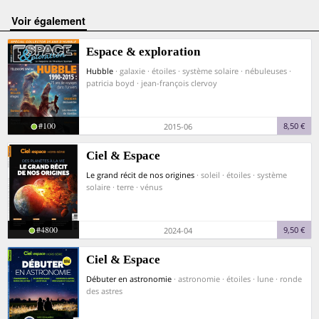
voir également
Espace & exploration
Hubble
· galaxie · étoiles · système solaire · nébuleuses ·
patricia boyd · jean-françois clervoy
#100
8,50 €
2015-06
Ciel & Espace
Le grand récit de nos origines
· soleil · étoiles · système
solaire · terre · vénus
#4800
9,50 €
2024-04
Ciel & Espace
Débuter en astronomie
· astronomie · étoiles · lune · ronde
des astres