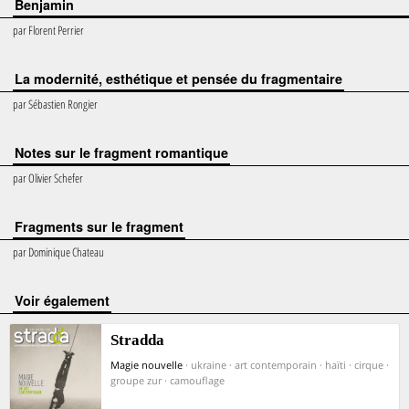
Benjamin
par
Florent Perrier
La modernité, esthétique et pensée du fragmentaire
par
Sébastien Rongier
Notes sur le fragment romantique
par
Olivier Schefer
Fragments sur le fragment
par
Dominique Chateau
voir également
Stradda
Magie nouvelle
· ukraine · art contemporain · haïti · cirque ·
groupe zur · camouflage