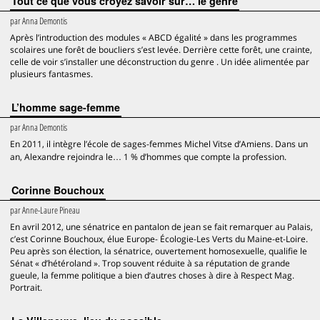
Tout ce que vous croyez savoir sur… le genre
par
Anna Demontis
Après l’introduction des modules « ABCD égalité » dans les programmes
scolaires une forêt de boucliers s’est levée. Derrière cette forêt, une crainte,
celle de voir s’installer une déconstruction du genre . Un idée alimentée par
plusieurs fantasmes.
L’homme sage-femme
par
Anna Demontis
En 2011, il intègre l’école de sages-femmes Michel Vitse d’Amiens. Dans un
an, Alexandre rejoindra le… 1 % d’hommes que compte la profession.
Corinne Bouchoux
par
Anne-Laure Pineau
En avril 2012, une sénatrice en pantalon de jean se fait remarquer au Palais,
c’est Corinne Bouchoux, élue Europe- Écologie-Les Verts du Maine-et-Loire.
Peu après son élection, la sénatrice, ouvertement homosexuelle, qualifie le
Sénat « d’hétéroland ». Trop souvent réduite à sa réputation de grande
gueule, la femme politique a bien d’autres choses à dire à Respect Mag.
Portrait.