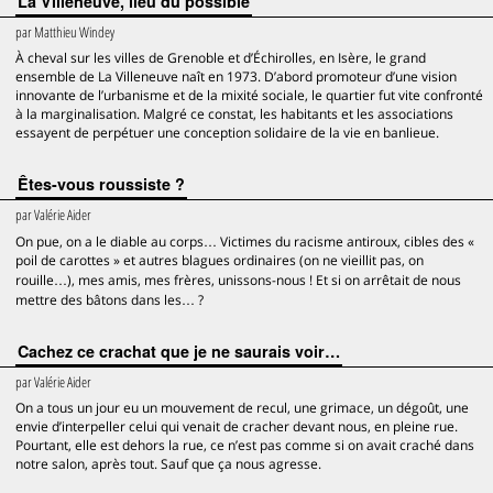
La Villeneuve, lieu du possible
par
Matthieu Windey
À cheval sur les villes de Grenoble et d’Échirolles, en Isère, le grand
ensemble de La Villeneuve naît en 1973. D’abord promoteur d’une vision
innovante de l’urbanisme et de la mixité sociale, le quartier fut vite confronté
à la marginalisation. Malgré ce constat, les habitants et les associations
essayent de perpétuer une conception solidaire de la vie en banlieue.
Êtes-vous roussiste ?
par
Valérie Aider
On pue, on a le diable au corps… Victimes du racisme antiroux, cibles des «
poil de carottes » et autres blagues ordinaires (on ne vieillit pas, on
rouille…), mes amis, mes frères, unissons-nous ! Et si on arrêtait de nous
mettre des bâtons dans les… ?
Cachez ce crachat que je ne saurais voir…
par
Valérie Aider
On a tous un jour eu un mouvement de recul, une grimace, un dégoût, une
envie d’interpeller celui qui venait de cracher devant nous, en pleine rue.
Pourtant, elle est dehors la rue, ce n’est pas comme si on avait craché dans
notre salon, après tout. Sauf que ça nous agresse.