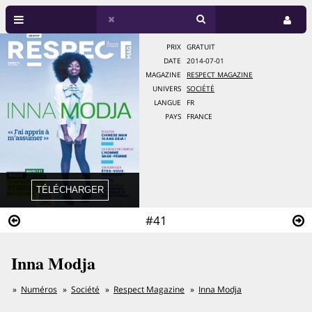
PRIX
GRATUIT
DATE
2014-07-01
MAGAZINE
RESPECT MAGAZINE
UNIVERS
SOCIÉTÉ
LANGUE
FR
PAYS
FRANCE
#41
Inna Modja
Numéros
Société
Respect Magazine
Inna Modja