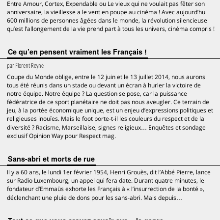
Entre Amour, Cortex, Expendable ou Le vieux qui ne voulait pas fêter son
anniversaire, la vieillesse a le vent en poupe au cinéma ! Avec aujourd’hui
600 millions de personnes âgées dans le monde, la révolution silencieuse
qu’est l’allongement de la vie prend part à tous les univers, cinéma compris !
Ce qu’en pensent vraiment les Français !
par
Florent Reyne
Coupe du Monde oblige, entre le 12 juin et le 13 juillet 2014, nous aurons
tous été réunis dans un stade ou devant un écran à hurler la victoire de
notre équipe. Notre équipe ? La question se pose, car la puissance
fédératrice de ce sport planétaire ne doit pas nous aveugler. Ce terrain de
jeu, à la portée économique unique, est un enjeu d’expressions politiques et
religieuses inouïes. Mais le foot porte-t-il les couleurs du respect et de la
diversité ? Racisme, Marseillaise, signes religieux… Enquêtes et sondage
exclusif Opinion Way pour Respect mag.
Sans-abri et morts de rue
Il y a 60 ans, le lundi 1er février 1954, Henri Grouès, dit l’Abbé Pierre, lance
sur Radio Luxembourg, un appel qui fera date. Durant quatre minutes, le
fondateur d’Emmaüs exhorte les Français à « l’insurrection de la bonté »,
déclenchant une pluie de dons pour les sans-abri. Mais depuis…