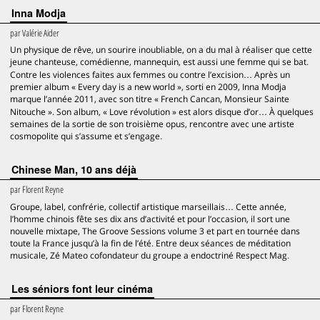
Inna Modja
par
Valérie Aider
Un physique de rêve, un sourire inoubliable, on a du mal à réaliser que cette
jeune chanteuse, comédienne, mannequin, est aussi une femme qui se bat.
Contre les violences faites aux femmes ou contre l’excision… Après un
premier album « Every day is a new world », sorti en 2009, Inna Modja
marque l’année 2011, avec son titre « French Cancan, Monsieur Sainte
Nitouche ». Son album, « Love révolution » est alors disque d’or… À quelques
semaines de la sortie de son troisième opus, rencontre avec une artiste
cosmopolite qui s’assume et s’engage.
Chinese Man, 10 ans déjà
par
Florent Reyne
Groupe, label, confrérie, collectif artistique marseillais… Cette année,
l’homme chinois fête ses dix ans d’activité et pour l’occasion, il sort une
nouvelle mixtape, The Groove Sessions volume 3 et part en tournée dans
toute la France jusqu’à la fin de l’été. Entre deux séances de méditation
musicale, Zé Mateo cofondateur du groupe a endoctriné Respect Mag.
Les séniors font leur cinéma
par
Florent Reyne