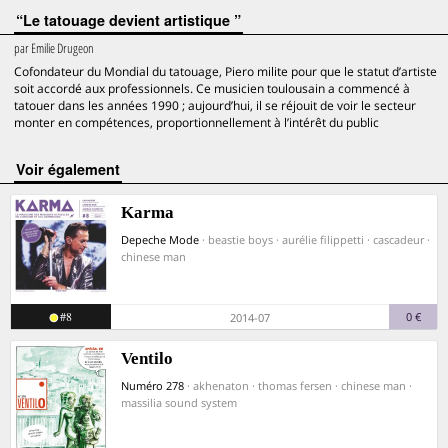
“Le tatouage devient artistique ”
par
Emilie Drugeon
Cofondateur du Mondial du tatouage, Piero milite pour que le statut d’artiste
soit accordé aux professionnels. Ce musicien toulousain a commencé à
tatouer dans les années 1990 ; aujourd’hui, il se réjouit de voir le secteur
monter en compétences, proportionnellement à l’intérêt du public
voir également
Karma
Depeche Mode
· beastie boys · aurélie filippetti · cascadeur ·
chinese man
#8
0 €
2014-07
Ventilo
Numéro 278
· akhenaton · thomas fersen · chinese man ·
massilia sound system