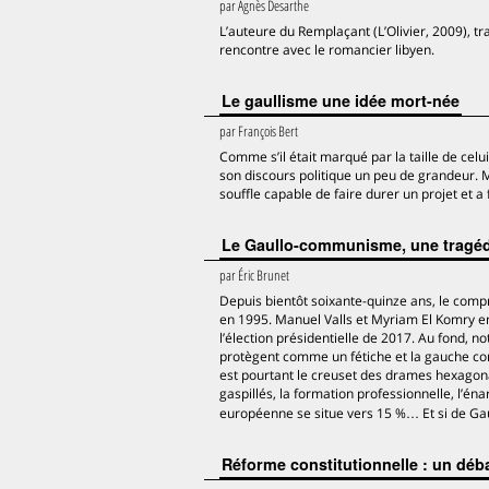
par
Agnès Desarthe
L’auteure du Remplaçant (L’Olivier, 2009), t
rencontre avec le romancier libyen.
Le gaullisme une idée mort-née
par
François Bert
Comme s’il était marqué par la taille de celui
son discours politique un peu de grandeur. 
souffle capable de faire durer un projet et a 
Le Gaullo-communisme, une tragédie
par
Éric Brunet
Depuis bientôt soixante-quinze ans, le comp
en 1995. Manuel Valls et Myriam El Komry en 2
l’élection présidentielle de 2017. Au fond, no
protègent comme un fétiche et la gauche comm
est pourtant le creuset des drames hexagonaux
gaspillés, la formation professionnelle, l’én
européenne se situe vers 15 %… Et si de Gaul
Réforme constitutionnelle : un dé