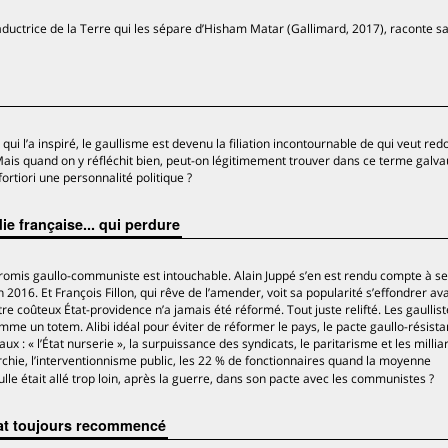
raductrice de la Terre qui les sépare d’Hisham Matar (Gallimard, 2017), raconte s
 qui l’a inspiré, le gaullisme est devenu la filiation incontournable de qui veut re
Mais quand on y réfléchit bien, peut-on légitimement trouver dans ce terme galva
fortiori une personnalité politique ?
 française... qui perdure
romis gaullo-communiste est intouchable. Alain Juppé s’en est rendu compte à s
016. Et François Fillon, qui rêve de l’amender, voit sa popularité s’effondrer av
tre coûteux État-providence n’a jamais été réformé. Tout juste relifté. Les gaullist
e un totem. Alibi idéal pour éviter de réformer le pays, le pacte gaullo-résistan
 : « l’État nurserie », la surpuissance des syndicats, le paritarisme et les millia
archie, l’interventionnisme public, les 22 % de fonctionnaires quand la moyenne
le était allé trop loin, après la guerre, dans son pacte avec les communistes ?
bat toujours recommencé