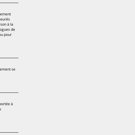
quement
meurés
son à la
logues de
eau pour
agement se
portée à
s