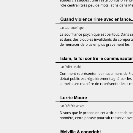
études classiques : une vaste confusion entre d
rôle central (très peu de mots latins dans M
Quand violence rime avec enfance..
par
Laurence Teper
La souffrance psychique est partout. Dans s
et dans des troubles invalidants du comport
de menacer de plus en plus gravement les ind
Islam, la foi contre le communauta
par
Didier Leschi
Comment représenter les musulmans de Franc
débat public est régulièrement agité par les m
la meilleure manière de représenter les « m
Lorrie Moore
par
Frédéric Verger
Disons que le propos de cet article est de pe
honnête, cette phrase pourrait resservir av
Melville & copyright