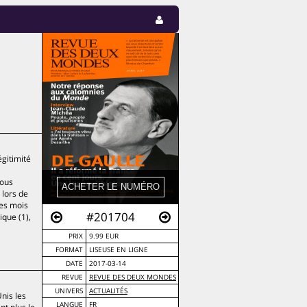
égitimité
tous
 lors de
les mois
#201704
ique (1),
PRIX
9.99 EUR
FORMAT
LISEUSE EN LIGNE
DATE
2017-03-14
REVUE
REVUE DES DEUX MONDES
UNIVERS
ACTUALITÉS
Unis les
LANGUE
FR