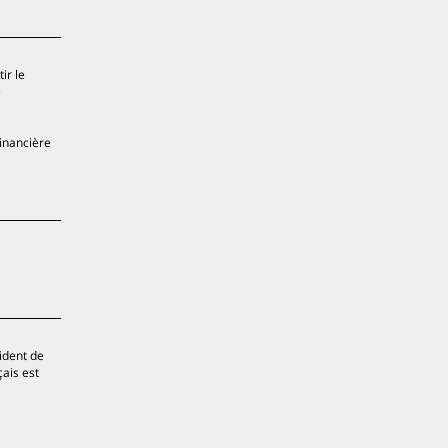
ir le
e
financière
sident de
çais est