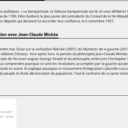
es publiques. « La banqueroute, la hideuse banqueroute est là, et vous délibérez !
de 1789, Félix Gaillard, le plus jeune des présidents du Conseil de la IVe Répub
les députés qui devaient lui accorder leur confiance, le 6 novembre 1957.
etien avec Jean-Claude Michéa
re mal. Essai sur la civilisation libérale (2007), les Mystères de la gauche (2013
 éditions Climats) : livre après livre, la pensée du philosophe Jean-Claude Michéa
iple de l’écrivain anglais George Orwell et du philosophe américain Christopher 
eut comprendre pourquoi ce sont les révolutions accomplies par la gauche qui p
bonds en avant. Et explique pourquoi ce mouvement d’intégration culturelle s’a
t du peuple et d’une dénonciation du populisme. Tout le contraire de ce qu’on no
s bouvier ·
ris · anne