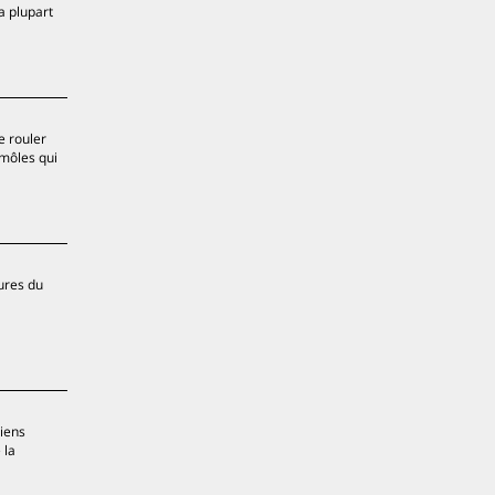
a plupart
e rouler
 môles qui
gures du
viens
 la