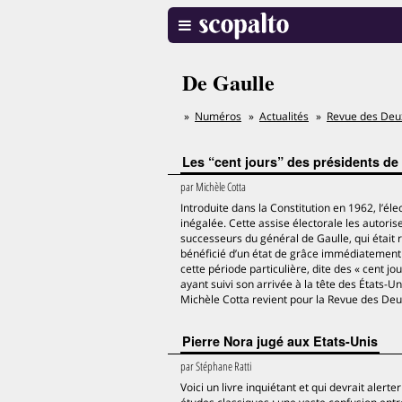
De Gaulle
Numéros
Actualités
Revue des De
Les “cent jours” des présidents de
par
Michèle Cotta
Introduite dans la Constitution en 1962, l’él
inégalée. Cette assise électorale les autor
successeurs du général de Gaulle, qui était
bénéficié d’un état de grâce immédiatement a
cette période particulière, dite des « cent 
ayant suivi son arrivée à la tête des États-U
Michèle Cotta revient pour la Revue des Deux
Pierre Nora jugé aux Etats-Unis
par
Stéphane Ratti
Voici un livre inquiétant et qui devrait alert