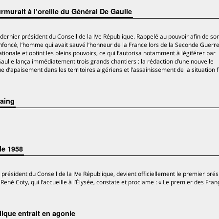
murait à l’oreille du Général De Gaulle
 dernier président du Conseil de la IVe République. Rappelé au pouvoir afin de sort
 enfoncé, l’homme qui avait sauvé l’honneur de la France lors de la Seconde Guerr
nale et obtint les pleins pouvoirs, ce qui l’autorisa notamment à légiférer par
aulle lança immédiatement trois grands chantiers : la rédaction d’une nouvelle
ue d’apaisement dans les territoires algériens et l’assainissement de la situation 
taing
de 1958
 président du Conseil de la IVe République, devient officiellement le premier pré
René Coty, qui l’accueille à l’Élysée, constate et proclame : « Le premier des Fran
ique entrait en agonie