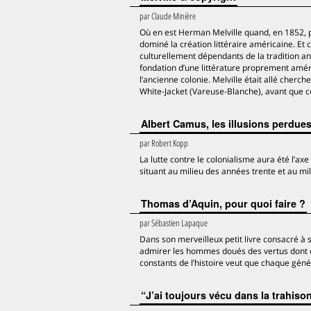
par
Claude Minière
Où en est Herman Melville quand, en 1852, p
dominé la création littéraire américaine. Et
culturellement dépendants de la tradition a
fondation d’une littérature proprement améri
l’ancienne colonie. Melville était allé cherc
White-Jacket (Vareuse-Blanche), avant que ces
Albert Camus, les illusions perdues
par
Robert Kopp
La lutte contre le colonialisme aura été l’a
situant au milieu des années trente et au mi
Thomas d’Aquin, pour quoi faire ?
par
Sébastien Lapaque
Dans son merveilleux petit livre consacré à 
admirer les hommes doués des vertus dont el
constants de l’histoire veut que chaque génér
“J’ai toujours vécu dans la trahiso