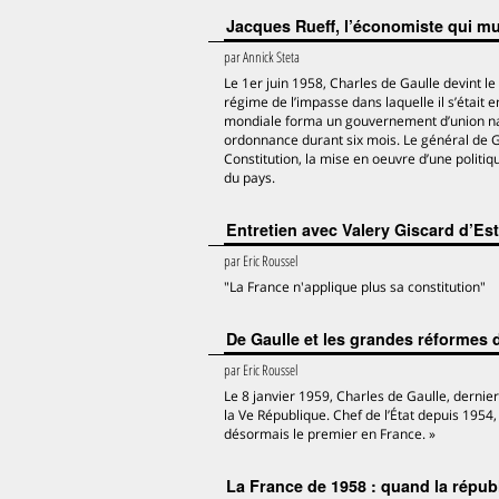
Jacques Rueff, l’économiste qui mur
par
Annick Steta
Le 1er juin 1958, Charles de Gaulle devint le
régime de l’impasse dans laquelle il s’était
mondiale forma un gouvernement d’union natio
ordonnance durant six mois. Le général de G
Constitution, la mise en oeuvre d’une politiq
du pays.
Entretien avec Valery Giscard d’Es
par
Eric Roussel
"La France n'applique plus sa constitution"
De Gaulle et les grandes réformes 
par
Eric Roussel
Le 8 janvier 1959, Charles de Gaulle, dernier
la Ve République. Chef de l’État depuis 1954, 
désormais le premier en France. »
La France de 1958 : quand la républ