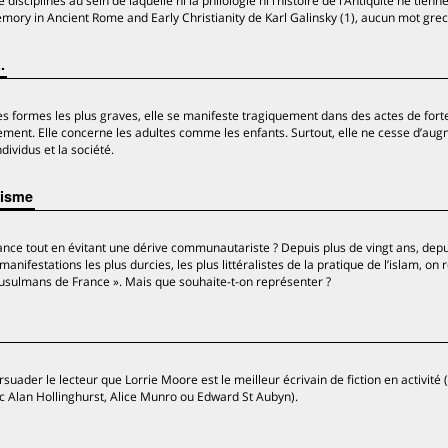
isciplines au sein de laquelle ni la philologie ni l’histoire de l’Antiquité ne tienne
emory in Ancient Rome and Early Christianity de Karl Galinsky (1), aucun mot grec
.
es formes les plus graves, elle se manifeste tragiquement dans des actes de fort
ement. Elle concerne les adultes comme les enfants. Surtout, elle ne cesse d’aug
ividus et la société.
risme
e tout en évitant une dérive communautariste ? Depuis plus de vingt ans, depu
anifestations les plus durcies, les plus littéralistes de la pratique de l’islam, on
usulmans de France ». Mais que souhaite-t-on représenter ?
rsuader le lecteur que Lorrie Moore est le meilleur écrivain de fiction en activité 
ec Alan Hollinghurst, Alice Munro ou Edward St Aubyn).