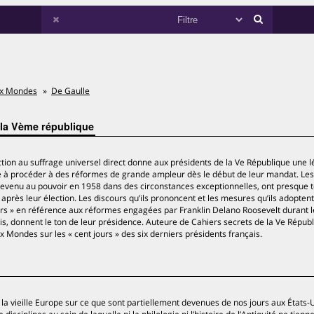
ux Mondes
De Gaulle
 la Vème république
ection au suffrage universel direct donne aux présidents de la Ve République une l
ise à procéder à des réformes de grande ampleur dès le début de leur mandat. Les
 revenu au pouvoir en 1958 dans des circonstances exceptionnelles, ont presque 
près leur élection. Les discours qu’ils prononcent et les mesures qu’ils adoptent
jours » en référence aux réformes engagées par Franklin Delano Roosevelt durant 
nis, donnent le ton de leur présidence. Auteure de Cahiers secrets de la Ve Républ
 Mondes sur les « cent jours » des six derniers présidents français.
er la vieille Europe sur ce que sont partiellement devenues de nos jours aux États-