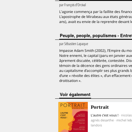
par
François d’Orcival
L'agonie commença par la faillite des financ
L’apostrophe de Mirabeau aux états généraux 
ans), avait eu envie de la reprendre devant 
Peuple, people, populismes - Entr
par
Sébastien Lapaque
Impasse Adam Smith (2002), l’Empire du moind
Notre ennemi, le capital (paru en janvier aux
âprement discutée, célébrée, contestée. Disc
témoin de la décence des gens ordinaires v
au capitalisme d’accomplir ses plus grands 
d’une « révolte des élites », d’un effacemen
droitisation ».
voir également
Portrait
L’autre c’est vous !
· nicola
agnès desarthe · michel leb
landois