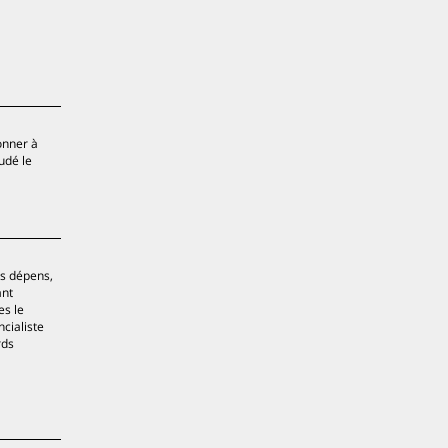
a
donner à
udé le
es dépens,
ant
es le
cialiste
rds