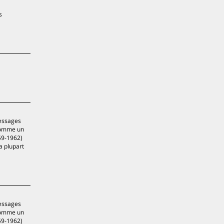
s
messages
 comme un
59-1962)
a plupart
messages
 comme un
59-1962)