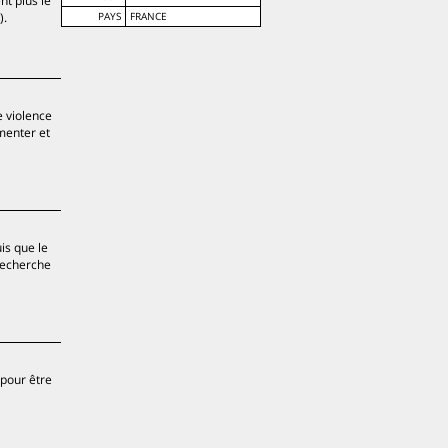
nt plus le
).
PAYS
FRANCE
e violence
menter et
is que le
 recherche
(pour être