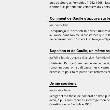
puis de Georges Pompidou (1962-1968), issus
d’entre eux, parlent plus volontiers du « per
Comment de Gaulle s’appuya sur les
par
Christine Clerc
Lorsqu’un jour l’historien, loin des tumulte
la France dans l’abîme, il constatera que la 
ne cédèrent point : l’un était un tronçon d’ép
Napoléon et de Gaulle, un même sen
par
Valérie Toranian, Jacques de Saint Victor, Patrice Gueni
L’historien Patrice Gueniffey publie un pass
roman national ont su dépasser les clivages 
nécessaire pour faire passer les réformes e
Je me souviens
par
Jean-louis Debré
Rédigeant ma thèse de doctorat en droit publ
avoir, à plusieurs reprises, interrogé mon pè
Constitution du 4 octobre 1958.