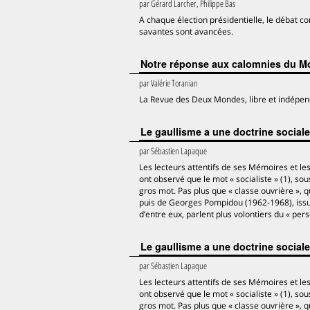
par
Gérard Larcher, Philippe Bas
A chaque élection présidentielle, le débat co
savantes sont avancées.
Notre réponse aux calomnies du 
par
Valérie Toranian
La Revue des Deux Mondes, libre et indépen
Le gaullisme a une doctrine sociale
par
Sébastien Lapaque
Les lecteurs attentifs de ses Mémoires et le
ont observé que le mot « socialiste » (1), s
gros mot. Pas plus que « classe ouvrière »
puis de Georges Pompidou (1962-1968), issus
d’entre eux, parlent plus volontiers du « per
Le gaullisme a une doctrine sociale
par
Sébastien Lapaque
Les lecteurs attentifs de ses Mémoires et le
ont observé que le mot « socialiste » (1), s
gros mot. Pas plus que « classe ouvrière »