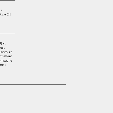
 »
lique (38
) et
 est
Lasch, ce
ermettent
ccompagne
mme «