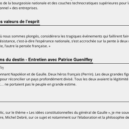
 de la bourgeoisie nationale et des couches technocratiques supérieures pour l
sonnel » des entreprises.
 valeurs de l’esprit
s où nous sommes plongés, considérera les tragiques événements qui faillirent fair
Résistance, c’est-à-dire l’espérance nationale, s’est accrochée sur la pente à deux
ée, l’autre la pensée française. »
s du destin - Entretien avec Patrice Gueniffey
ffey
ionnant Napoléon et de Gaulle. Deux héros français (Perrin). Les deux grandes fi
pour réconcilier un pays profondément divisé. Tous les deux avaient la légitimité
t… ne portaient pas le peuple en grande estime.
ic, sur le thème « Les idées constitutionnelles du général de Gaulle », je me sou
re, Michel Debré, sur ce sujet et notamment sur l’élaboration et la philosophie de