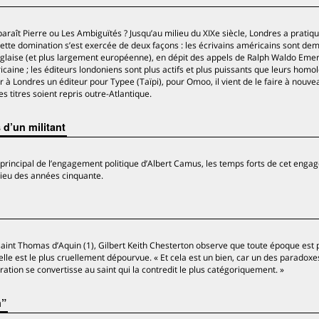
araît Pierre ou Les Ambiguïtés ? Jusqu’au milieu du XIXe siècle, Londres a prati
 cette domination s’est exercée de deux façons : les écrivains américains sont de
nglaise (et plus largement européenne), en dépit des appels de Ralph Waldo Emer
caine ; les éditeurs londoniens sont plus actifs et plus puissants que leurs homo
her à Londres un éditeur pour Typee (Taïpi), pour Omoo, il vient de le faire à nouv
 titres soient repris outre-Atlantique.
 d’un militant
xe principal de l’engagement politique d’Albert Camus, les temps forts de cet eng
lieu des années cinquante.
saint Thomas d’Aquin (1), Gilbert Keith Chesterton observe que toute époque est 
le est le plus cruellement dépourvue. « Et cela est un bien, car un des paradoxe
ation se convertisse au saint qui la contredit le plus catégoriquement. »
n”